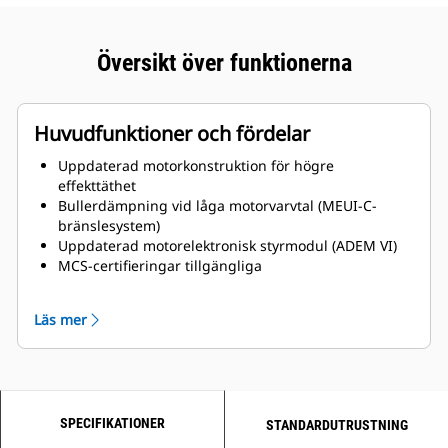
Översikt över funktionerna
Huvudfunktioner och fördelar
Uppdaterad motorkonstruktion för högre
effekttäthet
Bullerdämpning vid låga motorvarvtal (MEUI-C-
bränslesystem)
Uppdaterad motorelektronisk styrmodul (ADEM VI)
MCS-certifieringar tillgängliga
Uppdaterad efterkylare för havsvatten och HEX-
design
Läs mer
Optimerat sekventiellt luftsystem maximerar
prestanda och vridmoment
Alternativ på LH- och RH-servicesidan finns
tillgängliga
Inga zinkanoder krävs (använd kärlbindningssystem)
SPECIFIKATIONER
STANDARDUTRUSTNING