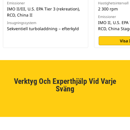
Emissioner
Hastighetsintervall
IMO II/III, U.S. EPA Tier 3 (rekreation),
2 300 rpm
RCD, China II
Emissioner
IMO II, U.S. EPA 
Insugningssystem
Sekventiell turboladdning – efterkyld
RCD, China Stage
Visa
Verktyg Och Experthjälp Vid Varje
Sväng