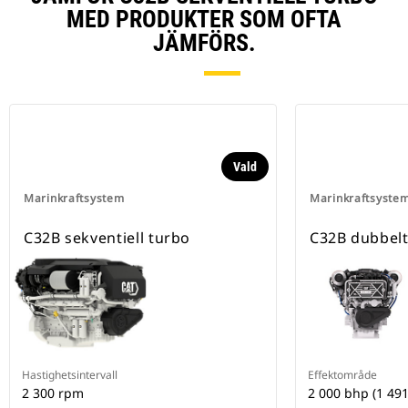
MED PRODUKTER SOM OFTA
JÄMFÖRS.
Vald
Marinkraftsystem
Marinkraftsyste
C32B sekventiell turbo
C32B dubbel
Hastighetsintervall
Effektområde
2 300 rpm
2 000 bhp (1 49