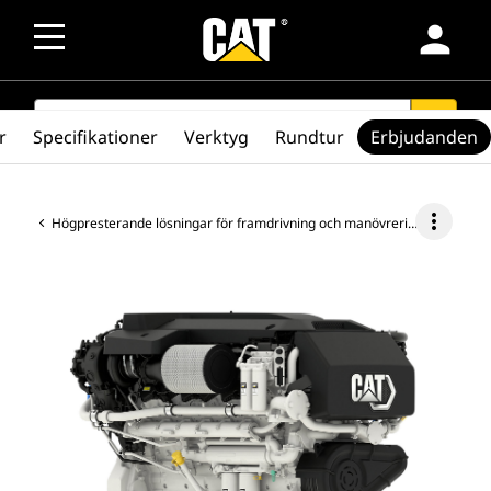
person
SEARCH
search
r
Specifikationer
Verktyg
Rundtur
Erbjudanden
more_vert
Högpresterande lösningar för framdrivning och manövrering