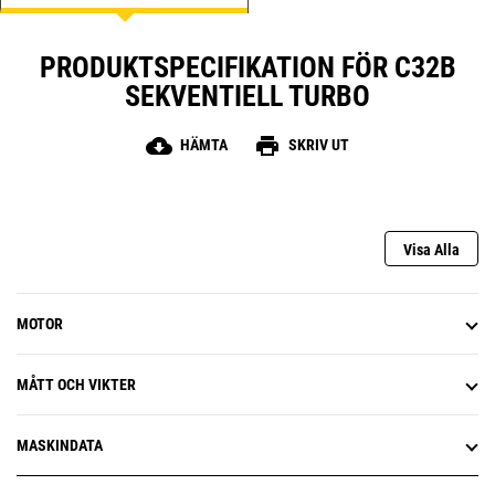
PRODUKTSPECIFIKATION FÖR C32B
SEKVENTIELL TURBO
cloud_download
print
HÄMTA
SKRIV UT
Visa Alla
MOTOR
MÅTT OCH VIKTER
MASKINDATA