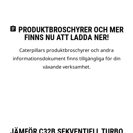
assignment
PRODUKTBROSCHYRER OCH MER
FINNS NU ATT LADDA NER!
Caterpillars produktbroschyrer och andra
informationsdokument finns tillgängliga för din
växande verksamhet.
JÄMFÖR C32B SEKVENTIELL TURBO