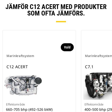
JÄMFÖR C12 ACERT MED PRODUKTER
SOM OFTA JÄMFÖRS.
Vald
Marinkraftsystem
Marinkraftsyste
C12 ACERT
C7.1
Effektområde
Effektområde
660–705 bhp (492–526 bkW)
400–500 bhp (2