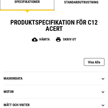
SPECIFIKATIONER
STANDARDUTRUSTNING
PRODUKTSPECIFIKATION FÖR C12
ACERT
cloud_download
print
HÄMTA
SKRIV UT
Visa Alla
MASKINDATA
MOTOR
MÅTT OCH VIKTER