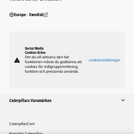
Europe ‧ Swedish
Social Media
Cookies Krävs
Om du vill aktivera den här
warning
cookieinställningar
funktionen måste du godkänna att
cookies för målgruppsinriktning,
funktion och prestanda används.
Caterpillars Varumärken
Caterpillar.com
Kontakta Caterpillar