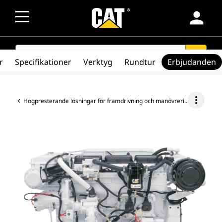
person
SEARCH
search
r
Specifikationer
Verktyg
Rundtur
Erbjudanden
more_vert
Högpresterande lösningar för framdrivning och manövrering