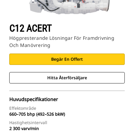
C12 ACERT
Högpresterande Lösningar För Framdrivning
Och Manövrering
Begär En Offert
Hitta Återförsäljare
Huvudspecifikationer
Effektområde
660–705 bhp (492–526 bkW)
Hastighetsintervall
2 300 varv/min