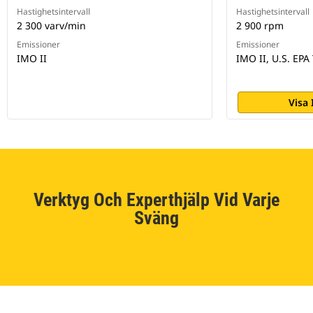
Hastighetsintervall
Hastighetsintervall
2 300 varv/min
2 900 rpm
Emissioner
Emissioner
IMO II
IMO II, U.S. EPA 
Visa
Verktyg Och Experthjälp Vid Varje
Sväng