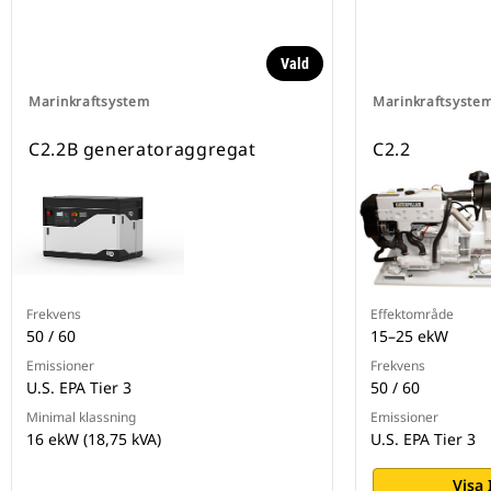
Vald
Marinkraftsystem
Marinkraftsyste
C2.2B generatoraggregat
C2.2
Frekvens
Effektområde
50 / 60
15–25 ekW
Emissioner
Frekvens
U.S. EPA Tier 3
50 / 60
Minimal klassning
Emissioner
16 ekW (18,75 kVA)
U.S. EPA Tier 3
Visa