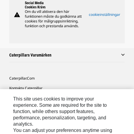
Social Media
Cookies Krävs
Om du vill aktivera den här
warning
cookieinställningar
funktionen måste du godkänna att
cookies för målgruppsinriktning,
funktion och prestanda används.
Caterpillars Varumärken
Caterpillar.com
Kontakta Caterpillar
Mina Marknadsföringspreferenser
This site uses cookies to improve your
experience. Some are required for the site to
Platskarta
function, while others support features,
performance, personalization, targeting, and
Cookie Settings
analytics.
Juridiskt
You can adjust your preferences anytime using