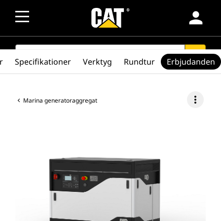
person
SEARCH
search
r
Specifikationer
Verktyg
Rundtur
Erbjudanden
more_vert
Marina generatoraggregat