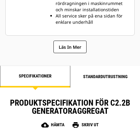
rördragningen i maskinrummet
och minskar installationstiden
All service sker på ena sidan för
enklare underhåll
Läs In Mer
SPECIFIKATIONER
STANDARDUTRUSTNING
PRODUKTSPECIFIKATION FÖR C2.2B
GENERATORAGGREGAT
cloud_download
print
HÄMTA
SKRIV UT