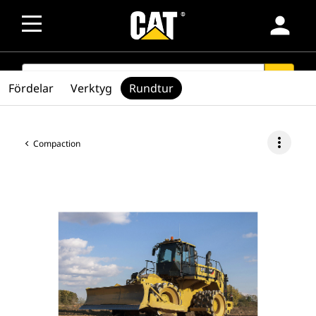
person
SEARCH
search
Fördelar
Verktyg
Rundtur
more_vert
Compaction