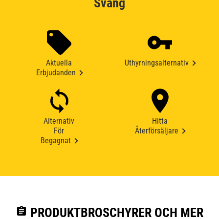
Sväng
Aktuella
Uthyrningsalternativ
Erbjudanden
Alternativ
Hitta
För
Återförsäljare
Begagnat
assignment
PRODUKTBROSCHYRER OCH MER