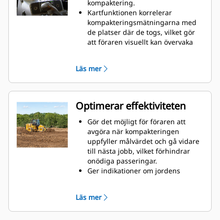
kompaktering.
Kartfunktionen korrelerar
kompakteringsmätningarna med
de platser där de togs, vilket gör
att föraren visuellt kan övervaka
framsteg, identifiera
problemområden, säkerställa
Läs mer
täckning och enhetlighet.
Optimerar effektiviteten
Gör det möjligt för föraren att
avgöra när kompakteringen
uppfyller målvärdet och gå vidare
till nästa jobb, vilket förhindrar
onödiga passeringar.
Ger indikationer om jordens
hårdhet.
Energibaserad mätning korrelerar
Läs mer
kompaktering med
rullningsmotstånd; ingen vibration
krävs.