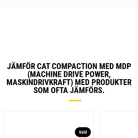
Kartfunktionen registrerar antal
passeringar och täckning
samtidigt som den visar
realtidskartor över
kompakteringsarbetet.
JÄMFÖR CAT COMPACTION MED MDP
(MACHINE DRIVE POWER,
MASKINDRIVKRAFT) MED PRODUKTER
SOM OFTA JÄMFÖRS.
Vald