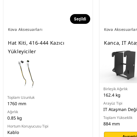
Seçildi
Kova Aksesuarları
Kova Aksesuarlar
Hat Kiti, 416-444 Kazıcı
Kanca, IT Ata
Yükleyiciler
Birleşik Ağırlık
162.4 kg
Toplam Uzunluk
1760 mm
Arayüz Tipi
IT Ataşman Değiş
Ağırlık
0.85 kg
Toplam Yükseklik
884 mm
Hortum Koruyucusu Tipi
Kablo
Ayrıntı