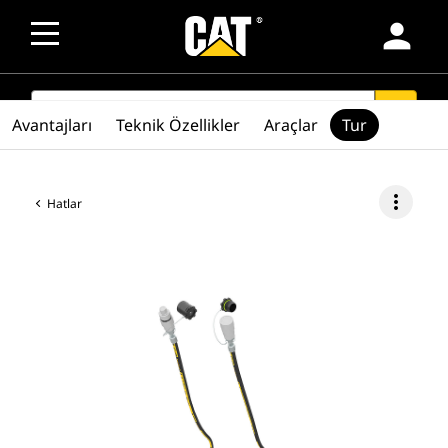
person
SEARCH
search
Avantajları
Teknik Özellikler
Araçlar
Tur
more_vert
Hatlar