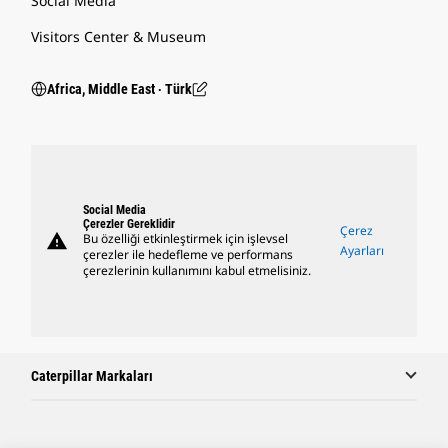
Social Media
Visitors Center & Museum
Africa, Middle East ‧ Türk
Social Media
Çerezler Gereklidir
Çerez
warning
Bu özelliği etkinleştirmek için işlevsel
Ayarları
çerezler ile hedefleme ve performans
çerezlerinin kullanımını kabul etmelisiniz.
Caterpillar Markaları