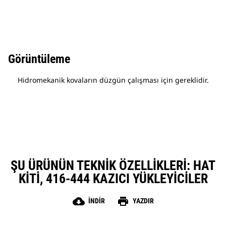
Görüntüleme
Hidromekanik kovaların düzgün çalışması için gereklidir.
ŞU ÜRÜNÜN TEKNIK ÖZELLIKLERI: HAT
KITI, 416-444 KAZICI YÜKLEYICILER
cloud_download
print
İNDIR
YAZDIR