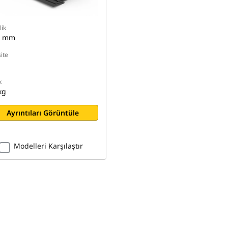
lik
0 mm
ite
k
kg
Ayrıntıları Görüntüle
Modelleri Karşılaştır