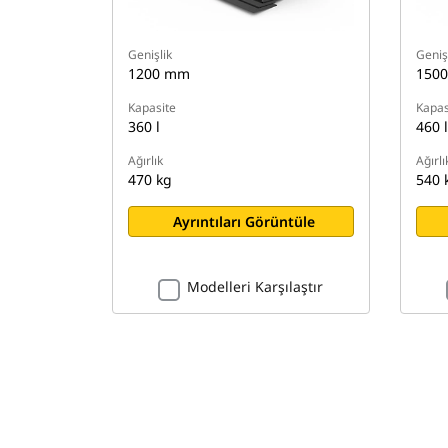
Genişlik
Geniş
1200 mm
150
Kapasite
Kapas
360 l
460 l
Ağırlık
Ağırlı
470 kg
540 
Ayrıntıları Görüntüle
Modelleri Karşılaştır