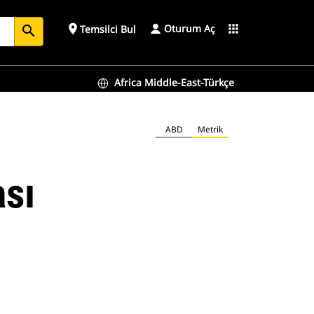
Oturum Aç
place
apps
Temsilci Bul
search
Africa Middle-East-Türkçe
ABD
Metrik
ası