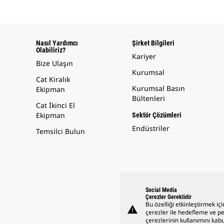
Nasıl Yardımcı
Şirket Bilgileri
Olabiliriz?
Kariyer
Bize Ulaşın
Kurumsal
Cat Kiralık
Kurumsal Basın
Ekipman
Bültenleri
Cat İkinci El
Ekipman
Sektör Çözümleri
Endüstriler
Temsilci Bulun
Social Media
Çerezler Gereklidir
Bu özelliği etkinleştirmek içi
warning
çerezler ile hedefleme ve 
çerezlerinin kullanımını kabu