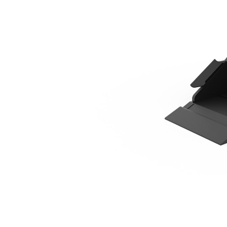
220 Mm (9 Inç), 17 L (0,6 Ft3), CW05 Ataşman Değiştirici, Taban Kenarı
Avan
Modeli Değiştirin