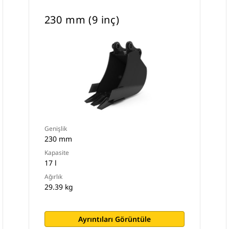
230 mm (9 inç)
Genişlik
230 mm
Kapasite
17 l
Ağırlık
29.39 kg
Ayrıntıları Görüntüle