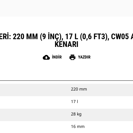
I: 220 MM (9 INÇ), 17 L (0,6 FT3), CW0
KENARI
cloud_download
print
İNDIR
YAZDIR
220 mm
17 l
28 kg
16 mm