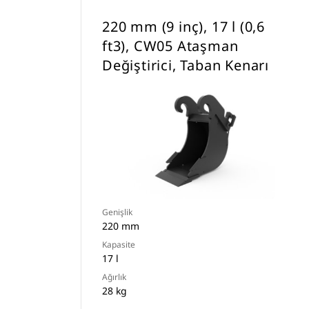
220 mm (9 inç), 17 l (0,6
ft3), CW05 Ataşman
Değiştirici, Taban Kenarı
Genişlik
220 mm
Kapasite
17 l
Ağırlık
28 kg