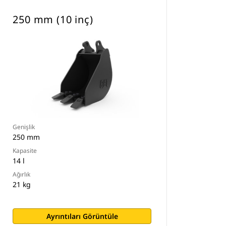
250 mm (10 inç)
Genişlik
250 mm
Kapasite
14 l
Ağırlık
21 kg
Ayrıntıları Görüntüle