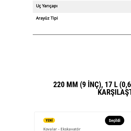
Uç Yarıçapı
Arayüz Tipi
220 MM (9 INÇ), 17 L (
KARŞILAŞ
Seçildi
YENİ
Kovalar - Ekskavatör