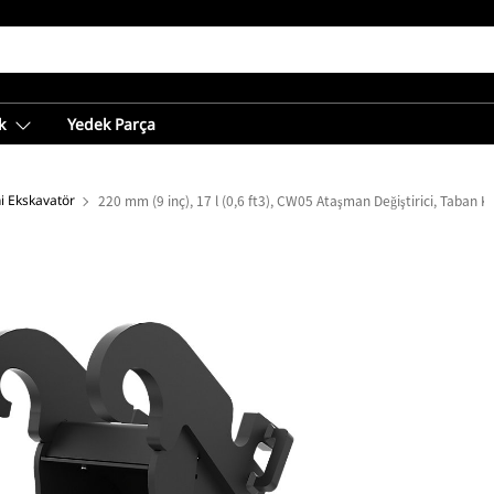
k
Yedek Parça
i Ekskavatör
220 mm (9 inç), 17 l (0,6 ft3), CW05 Ataşman Değiştirici, Taban K