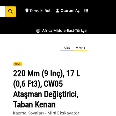
Oturum Aç
place
apps
Temsilci Bul
search
Africa Middle-East-Türkçe
enarı
ABD
Metrik
YENİ
220 Mm (9 Inç), 17 L
(0,6 Ft3), CW05
Ataşman Değiştirici,
Taban Kenarı
Kazma Kovaları - Mini Ekskavatör