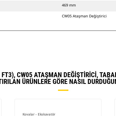
469 mm
CW05 Ataşman Değiştirici
0,6 FT3), CW05 ATAŞMAN DEĞIŞTIRICI, TA
TIRILAN ÜRÜNLERE GÖRE NASIL DURDUĞU
Kovalar - Ekskavatör