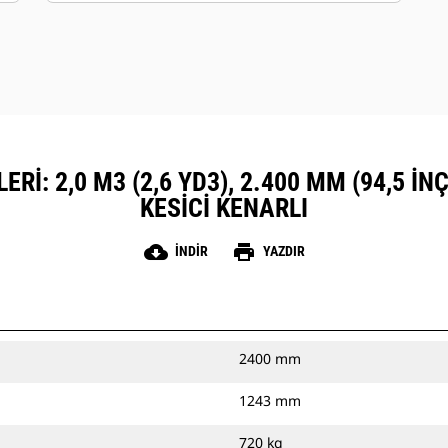
RI: 2,0 M3 (2,6 YD3), 2.400 MM (94,5 INÇ
KESICI KENARLI
cloud_download
print
İNDIR
YAZDIR
2400 mm
1243 mm
720 kg