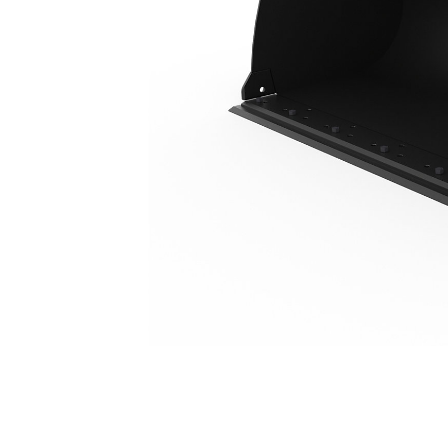
2,0 M3 (2,6 Yd3), 2.400 Mm (94,5 Inç), Pimli, Cıvata Bağlantılı Kesici Kenarlı
Avan
Modeli Değiştirin