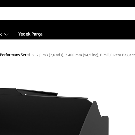
k
Yedek Parça
 Performans Serisi
2,0 m3 (2,6 yd3), 2.400 mm (94,5 inç), Pimli, Cıvata Bağlantı