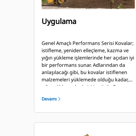
Uygulama
Genel Amaçlı Performans Serisi Kovalar;
istifleme, yeniden elleçleme, kazma ve
yığın yükleme işlemlerinde her açıdan iyi
bir performans sunar. Adlarından da
anlaşılacağı gibi, bu kovalar istiflenen
malzemeleri yüklemede olduğu kadar,
yığın yüklemede de iyi iş görür. Bu
kovalar, standart koparma kuvvetleri ve
Devamı
aşınma koşulları için tasarlanmıştır. Geri
sürükleme ve tesviye uygulamaları için
idealdir. Performans Serisi kovalar için
dolum faktörü, belirtilen kapasitenin
%115 kadar üstüne çıkabilir.