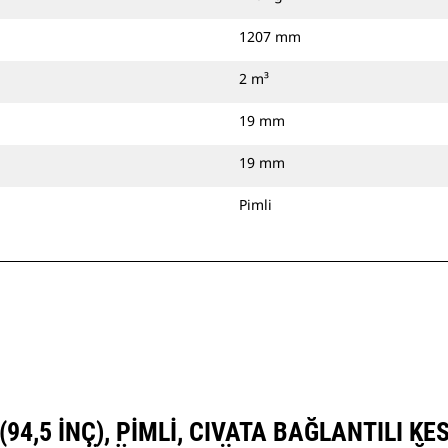
1207 mm
2 m³
19 mm
19 mm
Pimli
M (94,5 INÇ), PIMLI, CIVATA BAĞLANTILI K