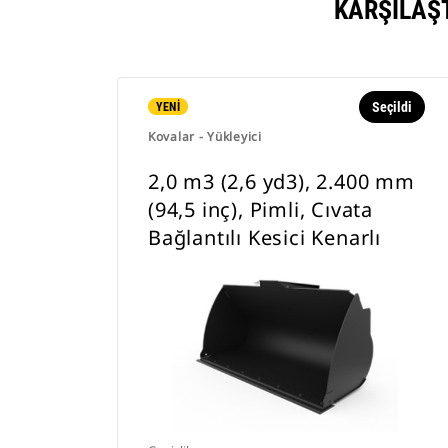
KARŞILAŞ
Seçildi
YENİ
Kovalar - Yükleyici
2,0 m3 (2,6 yd3), 2.400 mm
(94,5 inç), Pimli, Cıvata
Bağlantılı Kesici Kenarlı