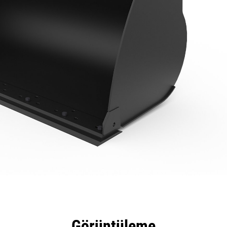
tajları
Teknik Özellikler
Araçlar
Tur
Görüntüleme