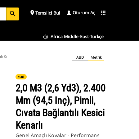
Oturum Aç
place
apps
Temsilci Bul
search
Africa Middle-East-Türkçe
lı Kesici Kenarlı
ABD
Metrik
YENİ
2,0 M3 (2,6 Yd3), 2.400
Mm (94,5 Inç), Pimli,
Cıvata Bağlantılı Kesici
Kenarlı
Genel Amaçlı Kovalar - Performans