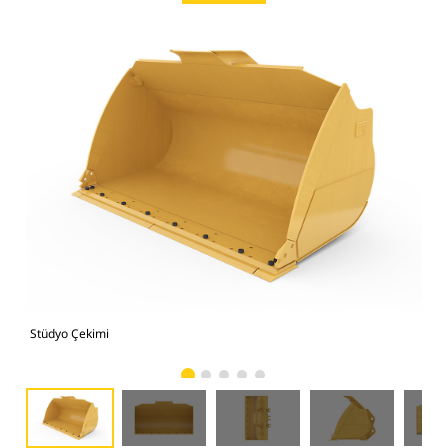
Stüdyo Çekimi
Önd