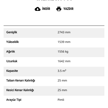
cloud_download
print
İNDIR
YAZDIR
Genişlik
2743 mm
Yükseklik
1539 mm
Ağırlık
1556 kg
Uzunluk
1642 mm
Kapasite
3.5 m³
Taban Kenarı Kalınlığı
25 mm
Kesici Kenar Kalınlığı
25 mm
Arayüz Tipi
Pimli