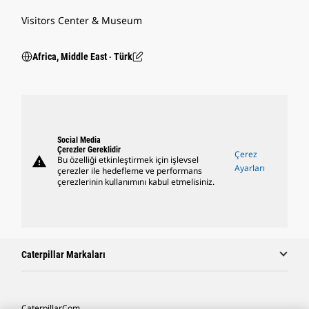
Visitors Center & Museum
Africa, Middle East ‧ Türk
Social Media
Çerezler Gereklidir
Çerez
warning
Bu özelliği etkinleştirmek için işlevsel
Ayarları
çerezler ile hedefleme ve performans
çerezlerinin kullanımını kabul etmelisiniz.
Caterpillar Markaları
Caterpillar.com