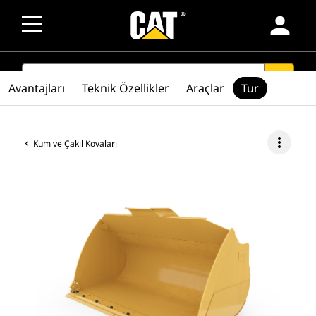
person
SEARCH
search
Avantajları
Teknik Özellikler
Araçlar
Tur
more_vert
Kum ve Çakıl Kovaları