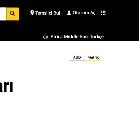
Oturum Aç
place
apps
Temsilci Bul
search
Africa Middle-East-Türkçe
ABD
Metrik
rı