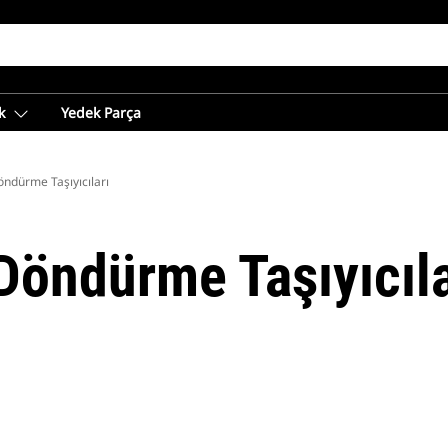
k
Yedek Parça
ndürme Taşıyıcıları
Döndürme Taşıyıcıla