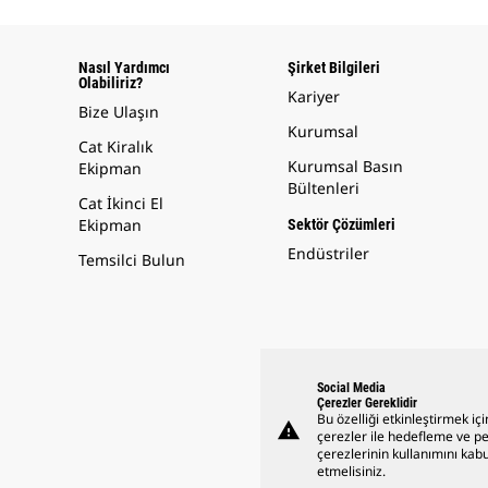
Nasıl Yardımcı
Şirket Bilgileri
Olabiliriz?
Kariyer
Bize Ulaşın
Kurumsal
Cat Kiralık
Kurumsal Basın
Ekipman
Bültenleri
Cat İkinci El
Ekipman
Sektör Çözümleri
Endüstriler
Temsilci Bulun
Social Media
Çerezler Gereklidir
Bu özelliği etkinleştirmek içi
warning
çerezler ile hedefleme ve 
çerezlerinin kullanımını kabu
etmelisiniz.