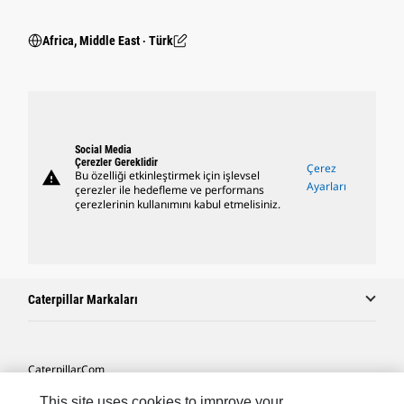
Africa, Middle East ‧ Türk
Social Media
Çerezler Gereklidir
Çerez
warning
Bu özelliği etkinleştirmek için işlevsel
Ayarları
çerezler ile hedefleme ve performans
çerezlerinin kullanımını kabul etmelisiniz.
Caterpillar Markaları
Caterpillar.com
Caterpillar Müşteri Hizmetleri Ve Iletişim
This site uses cookies to improve your