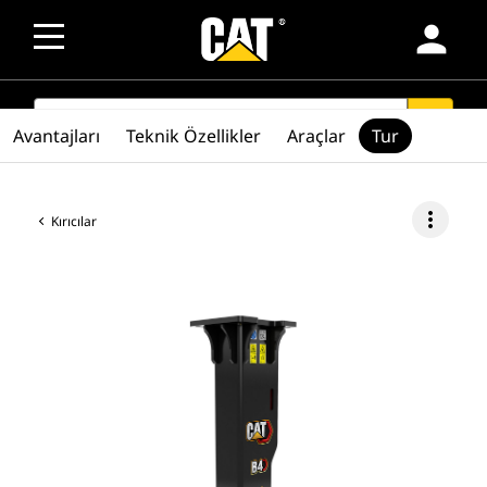
person
SEARCH
search
Avantajları
Teknik Özellikler
Araçlar
Tur
more_vert
Kırıcılar