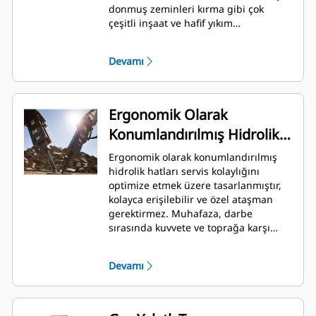
donmuş zeminleri kırma gibi çok
çeşitli inşaat ve hafif yıkım
uygulamalarında kullanıma uygundur.
Devamı
Ergonomik Olarak
Konumlandırılmış Hidrolik
Hatları
Ergonomik olarak konumlandırılmış
hidrolik hatları servis kolaylığını
optimize etmek üzere tasarlanmıştır,
kolayca erişilebilir ve özel ataşman
gerektirmez. Muhafaza, darbe
sırasında kuvvete ve toprağa karşı
koruma sağlayacak şekilde
konumlanmıştır ve anahtar erişimini
Devamı
engellemez. Hidrolik hatları ve arka
kafa basıncı kontrol ve şarj edilebilir.
Makineye monte edilen kırıcı, kırıcının
durumunu hızla izlemeyi mümkün