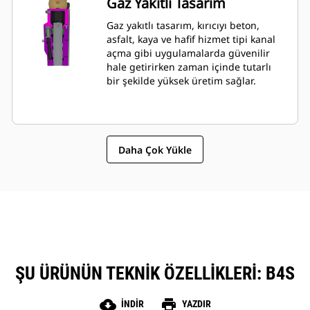
Gaz Yakıtlı Tasarım
kılar.
Gaz yakıtlı tasarım, kırıcıyı beton,
asfalt, kaya ve hafif hizmet tipi kanal
açma gibi uygulamalarda güvenilir
hale getirirken zaman içinde tutarlı
bir şekilde yüksek üretim sağlar.
Daha Çok Yükle
ŞU ÜRÜNÜN TEKNIK ÖZELLIKLERI: B4S
cloud_download
print
İNDIR
YAZDIR