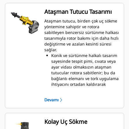
Ataşman Tutucu Tasarımı
Ataşman tutucu, birden çok uç sökme
yöntemine sahiptir ve rotora
sabitleyen benzersiz sürtünme halkası
tasarımıyla rotor bakımı için daha hızlı
değiştirme ve azalan kesinti süresi
sağlar.
Konik ve sürtünme halkalı tasarım
sayesinde tespit pimi, cıvata veya
ayar vidası olmaksızın ataşman
tutucular rotora sabitlenir; bu da
bağlantı elemanı ve tork uygulama
ihtiyacını ortadan kaldırarak
değiştirme işlemini %50'ye kadar
hızlandırır
Devamı
20 mm aşınma bileziği, System G
ataşman tutuculardan %66 daha
uzundur
Dönmeyi önleyen ataşman tutucu
Kolay Uç Sökme
tasarımı, bloklar ve tutucularda