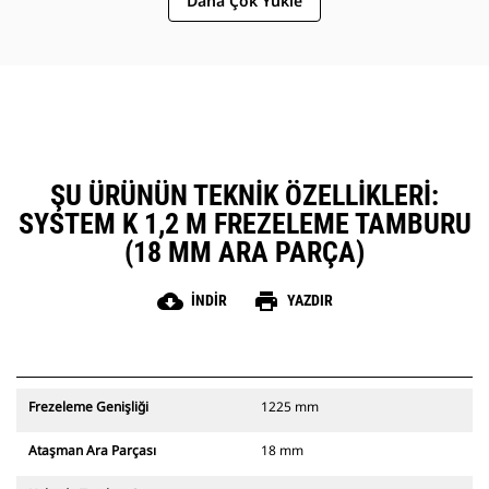
Daha Çok Yükle
çıkarılmasını sağlamak için
boyutlandırılmış ve test edilmiştir
Kesme odasından malzemeyi
hızlıca gidererek komponent
aşınmasını azaltan rotor tasarımı
sürüklemeyi azaltır, genel makine
verimliliğini iyileştirir ve yakıt
tüketimini düşürür
ŞU ÜRÜNÜN TEKNIK ÖZELLIKLERI:
SYSTEM K 1,2 M FREZELEME TAMBURU
(18 MM ARA PARÇA)
cloud_download
print
İNDIR
YAZDIR
Frezeleme Genişliği
1225 mm
Ataşman Ara Parçası
18 mm