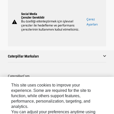
Social Media
Çerezler Gereklidir
Çerez
warning
Bu özelliği etkinleştirmek için işlevsel
Ayarları
çerezler ile hedefleme ve performans
çerezlerinin kullanımını kabul etmelisiniz.
Caterpillar Markaları
Caterpillar.com
Caterpillar Müşteri Hizmetleri Ve Iletişim
This site uses cookies to improve your
experience. Some are required for the site to
Site Haritası
function, while others support features,
performance, personalization, targeting, and
Cookie Settings
analytics.
Yasal
You can adjust your preferences anytime using