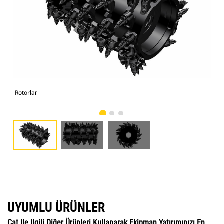
Rotorlar
Rot
UYUMLU ÜRÜNLER
Cat Ile Ilgili Diğer Ürünleri Kullanarak Ekipman Yatırımınızı En