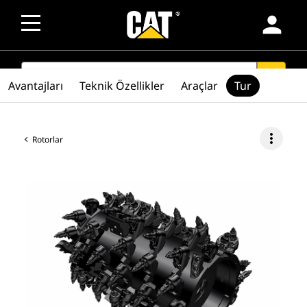
person
SEARCH
search
Avantajları
Teknik Özellikler
Araçlar
Tur
more_vert
Rotorlar