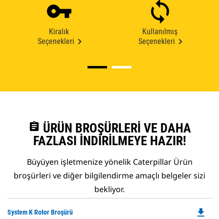
Kiralık
Kullanılmış
Seçenekleri
Seçenekleri
assignment
ÜRÜN BROŞÜRLERI VE DAHA
FAZLASI İNDIRILMEYE HAZIR!
Büyüyen işletmenize yönelik Caterpillar Ürün
broşürleri ve diğer bilgilendirme amaçlı belgeler sizi
bekliyor.
file_download
Do
System K Rotor Broşürü