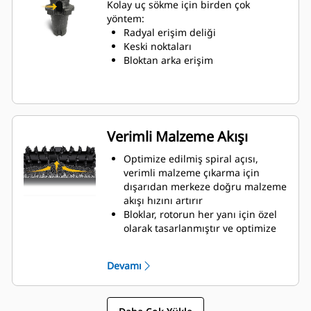
aşınmayı önlemek için uygun
Kolay uç sökme için birden çok
pozisyon sağlar
yöntem:
Uçta eşit aşınma sağlamak için
Radyal erişim deliği
tırnak döndürmeye yardımcı olmak
Keski noktaları
üzere ataşman radyal erişim
Bloktan arka erişim
deliğinden su geçebilir
Ataşman tutucular, çeşitli
uygulamalar için 20 mm, 22 mm ve
25 mm boyutlu uçlara uyum
sağlayabilir
Verimli Malzeme Akışı
Optimize edilmiş spiral açısı,
verimli malzeme çıkarma için
dışarıdan merkeze doğru malzeme
akışı hızını artırır
Bloklar, rotorun her yanı için özel
olarak tasarlanmıştır ve optimize
edilmiş kesme gücü ve verimli
malzeme akışı için düzenlenmiştir
Devamı
Hareket kanatları, kesici odasının
merkezinden konveyöre doğru
maksimum oranda malzemenin