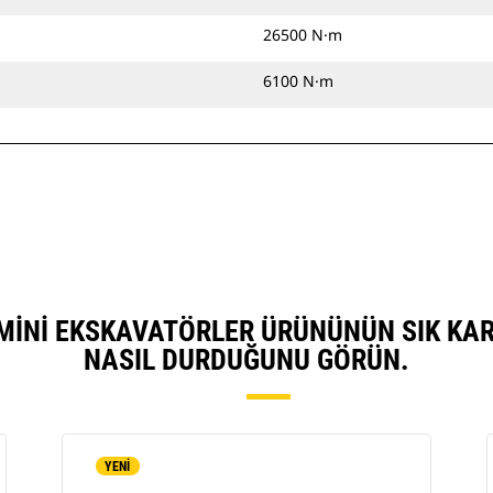
26500 N·m
6100 N·m
UK MINI EKSKAVATÖRLER ÜRÜNÜNÜN SIK KA
NASIL DURDUĞUNU GÖRÜN.
YENİ