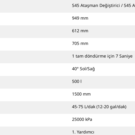
S45 Ataşman Değiştirici / S45 
949 mm
612 mm
705 mm
1 tam döndürme için 7 Saniye
40° Sol/Sağ
500 l
1500 mm
45-75 L/dak (12-20 gal/dak)
25000 kPa
1. Yardımcı