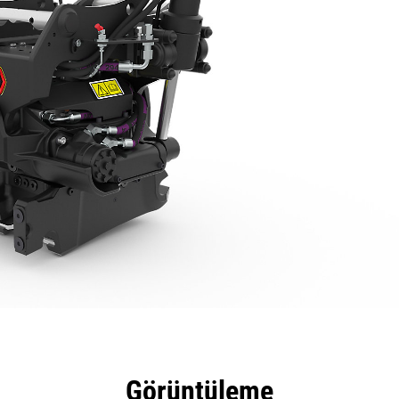
tajları
Teknik Özellikler
Araçlar
Tur
Görüntüleme