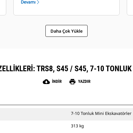
Devamı
Daha Çok Yükle
ELLIKLERI: TRS8, S45 / S45, 7-10 TONLU
cloud_download
print
İNDIR
YAZDIR
7-10 Tonluk Mini Ekskavatörler
313 kg