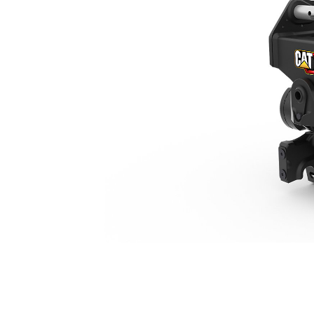
TRS8, S45 / S45, 7-10 Tonluk Mini Ekskavatörler
Avan
Modeli Değiştirin