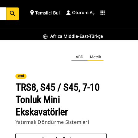
Oturum Aç
place
apps
Temsilci Bul
search
Africa Middle-East-Türkçe
ABD
Metrik
YENİ
TRS8, S45 / S45, 7-10
Tonluk Mini
Ekskavatörler
Yatırmalı Döndürme Sistemleri