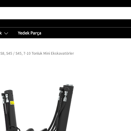
k
Yedek Parça
S8, S45 / S45, 7-10 Tonluk Mini Ekskavatörler