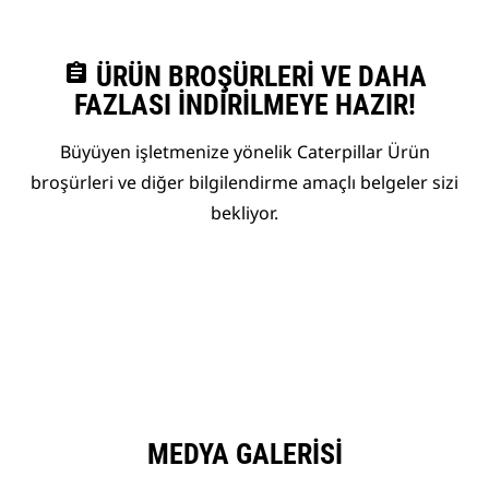
assignment
ÜRÜN BROŞÜRLERI VE DAHA
FAZLASI İNDIRILMEYE HAZIR!
Büyüyen işletmenize yönelik Caterpillar Ürün
broşürleri ve diğer bilgilendirme amaçlı belgeler sizi
bekliyor.
MEDYA GALERISI