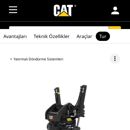
person
SEARCH
search
Avantajları
Teknik Özellikler
Araçlar
Tur
more_vert
Yatırmalı Döndürme Sistemleri