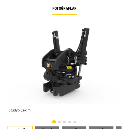
FOTOĞRAFLAR
Stüdyo Çekimi
Önd