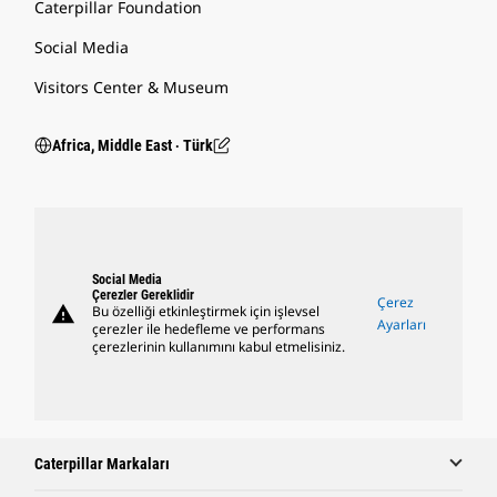
Caterpillar Foundation
Social Media
Visitors Center & Museum
Africa, Middle East ‧ Türk
Social Media
Çerezler Gereklidir
Çerez
warning
Bu özelliği etkinleştirmek için işlevsel
Ayarları
çerezler ile hedefleme ve performans
çerezlerinin kullanımını kabul etmelisiniz.
Caterpillar Markaları