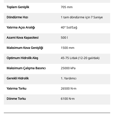
Toplam Genişlik
705 mm
Döndürme Hızı
1 tam döndürme için 7 Saniye
Yatırma Açısı Aralığı
40° Sol/Sağ
Azami Kova Kapasitesi
500 l
Maksimum Kova Genişliği
1500 mm
Optimum Hidrolik Akış
45-75 L/dak (12-20 gal/dak)
Maksimum Çalışma Basıncı
25000 kPa
Gerekli Hidrolik
1. Yardımcı
Yatırma Torku
26500 N·m
Dönme Torku
6100 N·m