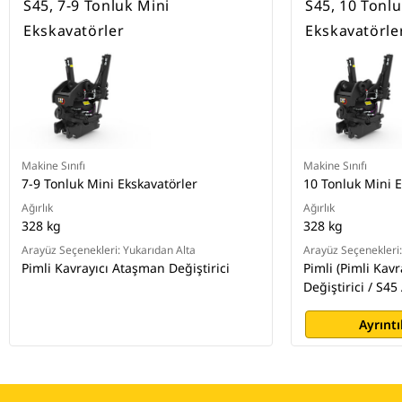
S45, 7-9 Tonluk Mini
S45, 10 Tonlu
Ekskavatörler
Ekskavatörle
Makine Sınıfı
Makine Sınıfı
7-9 Tonluk Mini Ekskavatörler
10 Tonluk Mini E
Ağırlık
Ağırlık
328 kg
328 kg
Arayüz Seçenekleri: Yukarıdan Alta
Arayüz Seçenekleri:
Pimli Kavrayıcı Ataşman Değiştirici
Pimli (Pimli Kav
Değiştirici / S4
Ayrıntı