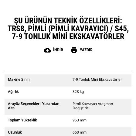
ŞU ÜRÜNÜN TEKNIK ÖZELLIKLERI:
TRS8, PIMLI (PIMLI KAVRAYICI) / S45,
7-9 TONLUK MINI EKSKAVATÖRLER
cloud_download
print
İNDIR
YAZDIR
Makine Sınıfı
7-9 Tonluk Mini Ekskavatörler
Ağırlık
328 kg
Arayüz Seçenekleri: Yukarıdan
Pimli Kavrayıcı Ataşman
Alta
Değiştirici
Toplam Yükseklik
953 mm
Uzunluk
660 mm