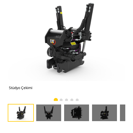
Stüdyo Çekimi
Önd