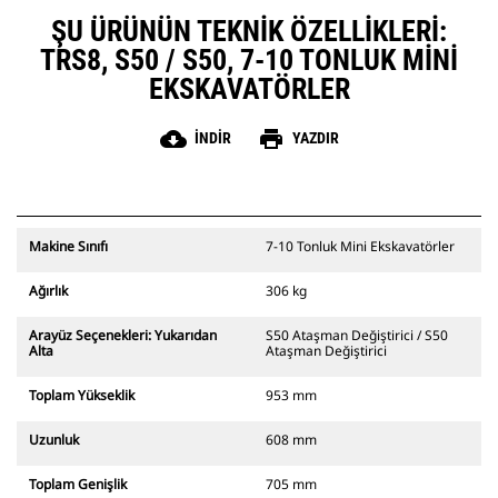
ŞU ÜRÜNÜN TEKNIK ÖZELLIKLERI:
TRS8, S50 / S50, 7-10 TONLUK MINI
EKSKAVATÖRLER
cloud_download
print
İNDIR
YAZDIR
Makine Sınıfı
7-10 Tonluk Mini Ekskavatörler
Ağırlık
306 kg
Arayüz Seçenekleri: Yukarıdan
S50 Ataşman Değiştirici / S50
Alta
Ataşman Değiştirici
Toplam Yükseklik
953 mm
Uzunluk
608 mm
Toplam Genişlik
705 mm