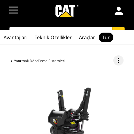
person
SEARCH
search
Avantajları
Teknik Özellikler
Araçlar
Tur
more_vert
Yatırmalı Döndürme Sistemleri