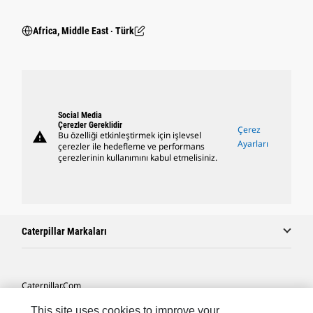
Africa, Middle East ‧ Türk
Social Media
Çerezler Gereklidir
Çerez
warning
Bu özelliği etkinleştirmek için işlevsel
Ayarları
çerezler ile hedefleme ve performans
çerezlerinin kullanımını kabul etmelisiniz.
Caterpillar Markaları
Caterpillar.com
Caterpillar Müşteri Hizmetleri Ve Iletişim
This site uses cookies to improve your