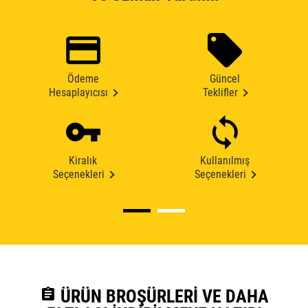
Ödeme
Güncel
Hesaplayıcısı
Teklifler
Kiralık
Kullanılmış
Seçenekleri
Seçenekleri
assignment
ÜRÜN BROŞÜRLERI VE DAHA