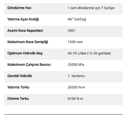
Döndürme Hızı
1 tam döndürme için 7 Saniye
Yatırma Açısı Aralığı
40° Sol/Sağ
Azami Kova Kapasitesi
500 l
Maksimum Kova Genişliği
1500 mm
Optimum Hidrolik Akış
45-75 L/dak (12-20 gal/dak)
Maksimum Çalışma Basıncı
25000 kPa
Gerekli Hidrolik
1. Yardımcı
Yatırma Torku
26500 N·m
Dönme Torku
6100 N·m