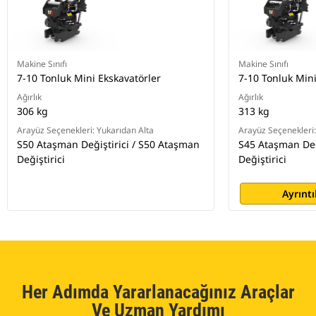
Makine Sınıfı
Makine Sınıfı
7-10 Tonluk Mini Ekskavatörler
7-10 Tonluk Mini
Ağırlık
Ağırlık
306 kg
313 kg
Arayüz Seçenekleri: Yukarıdan Alta
Arayüz Seçenekleri:
S50 Ataşman Değiştirici / S50 Ataşman
S45 Ataşman Değ
Değiştirici
Değiştirici
Ayrıntı
Her Adımda Yararlanacağınız Araçlar
Ve Uzman Yardımı