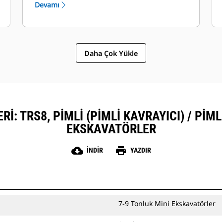
Devamı
Daha Çok Yükle
I: TRS8, PIMLI (PIMLI KAVRAYICI) / PIML
EKSKAVATÖRLER
cloud_download
print
İNDIR
YAZDIR
7-9 Tonluk Mini Ekskavatörler