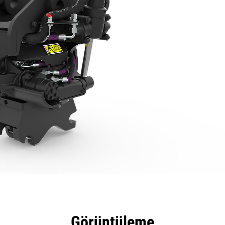
tajları
Teknik Özellikler
Araçlar
Tur
Görüntüleme