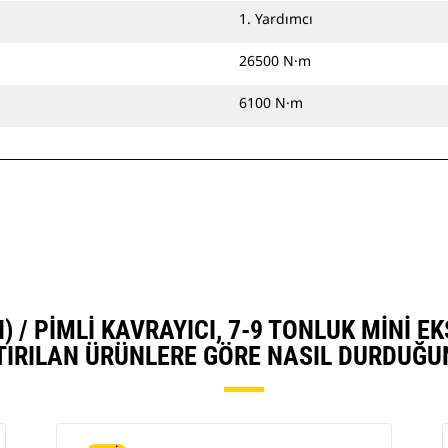
1. Yardımcı
26500 N·m
6100 N·m
CI) / PIMLI KAVRAYICI, 7-9 TONLUK MINI
TIRILAN ÜRÜNLERE GÖRE NASIL DURDUĞU