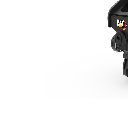
TRS8, Pimli (Pimli Kavrayıcı) / Pimli Kavrayıcı, 7-9 Tonluk Mini Ekskavatörler
Avan
Modeli Değiştirin