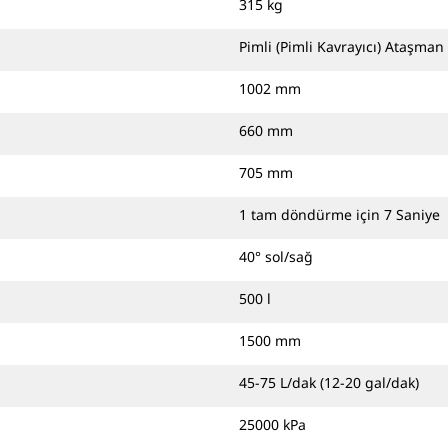
315 kg
Pimli (Pimli Kavrayıcı) Ataşman 
1002 mm
660 mm
705 mm
1 tam döndürme için 7 Saniye
40° sol/sağ
500 l
1500 mm
45-75 L/dak (12-20 gal/dak)
25000 kPa