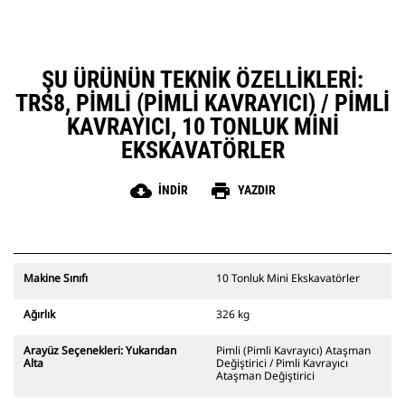
ŞU ÜRÜNÜN TEKNIK ÖZELLIKLERI:
TRS8, PIMLI (PIMLI KAVRAYICI) / PIMLI
KAVRAYICI, 10 TONLUK MINI
EKSKAVATÖRLER
cloud_download
print
İNDIR
YAZDIR
Makine Sınıfı
10 Tonluk Mini Ekskavatörler
Ağırlık
326 kg
Arayüz Seçenekleri: Yukarıdan
Pimli (Pimli Kavrayıcı) Ataşman
Alta
Değiştirici / Pimli Kavrayıcı
Ataşman Değiştirici