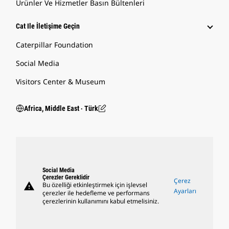
Ürünler Ve Hizmetler Basın Bültenleri
Cat Ile İletişime Geçin
Caterpillar Foundation
Social Media
Visitors Center & Museum
Africa, Middle East ‧ Türk
Social Media
Çerezler Gereklidir
Çerez
warning
Bu özelliği etkinleştirmek için işlevsel
Ayarları
çerezler ile hedefleme ve performans
çerezlerinin kullanımını kabul etmelisiniz.