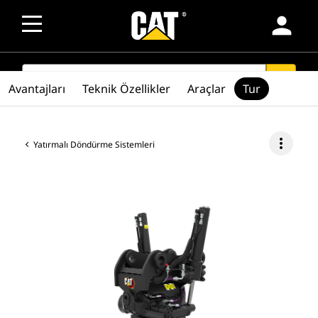
person
SEARCH
search
Avantajları
Teknik Özellikler
Araçlar
Tur
more_vert
Yatırmalı Döndürme Sistemleri