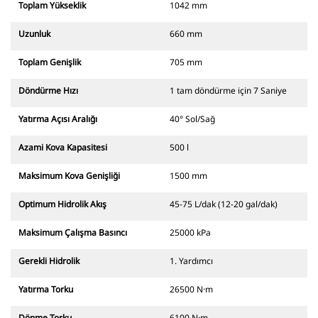
Toplam Yükseklik
1042 mm
Uzunluk
660 mm
Toplam Genişlik
705 mm
Döndürme Hızı
1 tam döndürme için 7 Saniye
Yatırma Açısı Aralığı
40° Sol/Sağ
Azami Kova Kapasitesi
500 l
Maksimum Kova Genişliği
1500 mm
Optimum Hidrolik Akış
45-75 L/dak (12-20 gal/dak)
Maksimum Çalışma Basıncı
25000 kPa
Gerekli Hidrolik
1. Yardımcı
Yatırma Torku
26500 N·m
Dönme Torku
6100 N·m