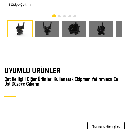
Stüdyo Çekimi
Önd
UYUMLU ÜRÜNLER
Cat Ile Ilgili Diğer Ürünleri Kullanarak Ekipman Yatırımınızı En
Üst Düzeye Çıkarın
Tümünü Genişlet