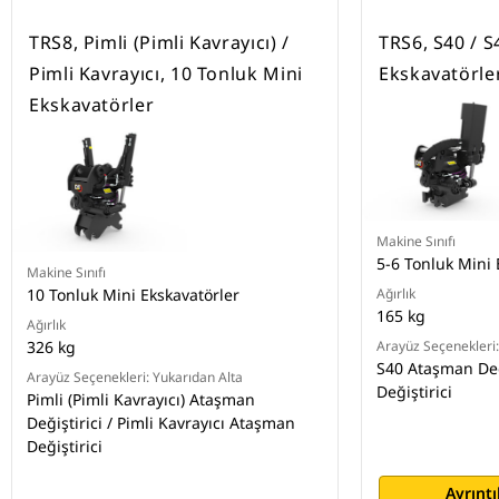
TRS8, Pimli (Pimli Kavrayıcı) /
TRS6, S40 / S
Pimli Kavrayıcı, 10 Tonluk Mini
Ekskavatörle
Ekskavatörler
Makine Sınıfı
5-6 Tonluk Mini 
Makine Sınıfı
10 Tonluk Mini Ekskavatörler
Ağırlık
165 kg
Ağırlık
326 kg
Arayüz Seçenekleri:
S40 Ataşman Değ
Arayüz Seçenekleri: Yukarıdan Alta
Değiştirici
Pimli (Pimli Kavrayıcı) Ataşman
Değiştirici / Pimli Kavrayıcı Ataşman
Değiştirici
Ayrıntı