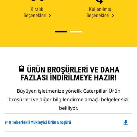
Kiralık
Kullanılmış
Seçenekleri
Seçenekleri
assignment
ÜRÜN BROŞÜRLERI VE DAHA
FAZLASI İNDIRILMEYE HAZIR!
Büyüyen işletmenize yönelik Caterpillar Ürün
broşürleri ve diğer bilgilendirme amaçlı belgeler sizi
bekliyor.
file_download
Do
910 Tekerlekli Yükleyici Ürün Broşürü
P
O