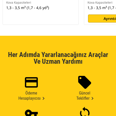
Kova Kapasiteleri
Kova Kapasiteleri
1,3 - 3,5 m³ (1,7 - 4,6 yd³)
1,3 - 3,5 m³ (1,7 
Ayrıntı
Her Adımda Yararlanacağınız Araçlar
Ve Uzman Yardımı
Ödeme
Güncel
Hesaplayıcısı
Teklifler