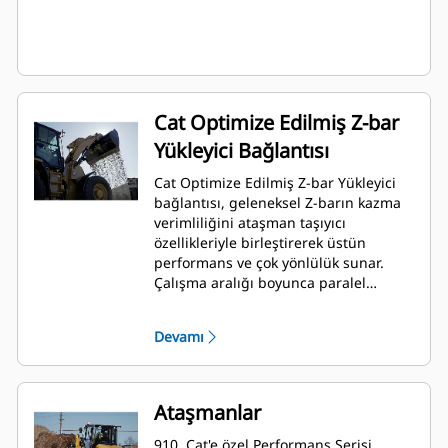
Cat Optimize Edilmiş Z-bar
Yükleyici Bağlantısı
Cat Optimize Edilmiş Z-bar Yükleyici
bağlantısı, geleneksel Z-barın kazma
verimliliğini ataşman taşıyıcı
özellikleriyle birleştirerek üstün
performans ve çok yönlülük sunar.
Çalışma aralığı boyunca paralel
kaldırma ve yüksek yatırma kuvvetleri
ile yükleri hassas kontrolle emniyetli
Devamı
ve güvenli bir şekilde taşıyabilirsiniz.
Ataşmanlar
910, Cat'e özel Performans Serisi