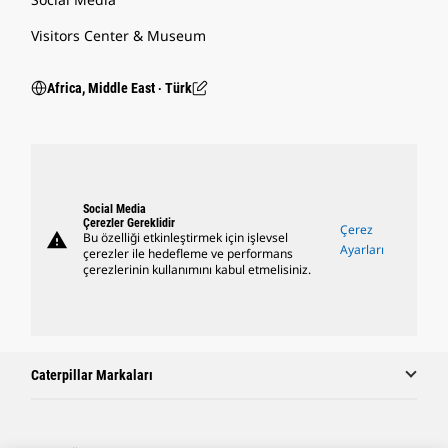
Visitors Center & Museum
Africa, Middle East ‧ Türk
Social Media
Çerezler Gereklidir
Çerez
warning
Bu özelliği etkinleştirmek için işlevsel
Ayarları
çerezler ile hedefleme ve performans
çerezlerinin kullanımını kabul etmelisiniz.
Caterpillar Markaları