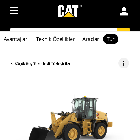
person
SEARCH
search
Avantajları
Teknik Özellikler
Araçlar
Tur
more_vert
Küçük Boy Tekerlekli Yükleyiciler