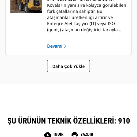
Kovaların yanı sıra kolayca görülebilen
fork çatallarına sahiptir. Bu
ataşmanlar üretkenliği artırır ve
Entegre Alet Taşıyıcı (IT) veya ISO
(geniş) ataşman değiştirici tarzıyla
sunulur. Süpürgeler, polip kıskaçlı
kovalar, çok amaçlı kovalar ve diğer
Devamı
ataşmanlar gibi eski ataşman
değiştirici aletleri de uyumludur.
Daha Çok Yükle
ŞU ÜRÜNÜN TEKNIK ÖZELLIKLERI: 910
cloud_download
print
İNDIR
YAZDIR