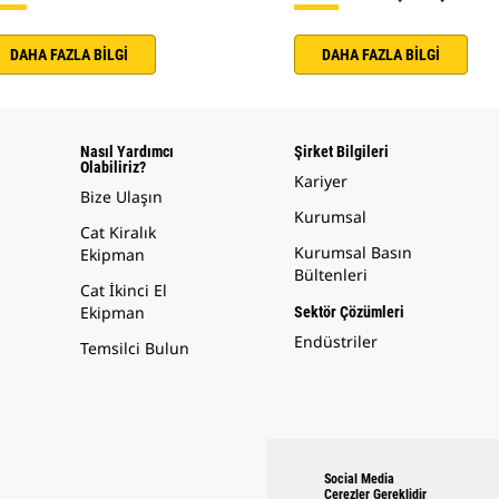
DAHA FAZLA BİLGİ
DAHA FAZLA BİLGİ
Nasıl Yardımcı
Şirket Bilgileri
Olabiliriz?
Kariyer
Bize Ulaşın
Kurumsal
Cat Kiralık
Kurumsal Basın
Ekipman
Bültenleri
Cat İkinci El
Ekipman
Sektör Çözümleri
Endüstriler
Temsilci Bulun
Social Media
Çerezler Gereklidir