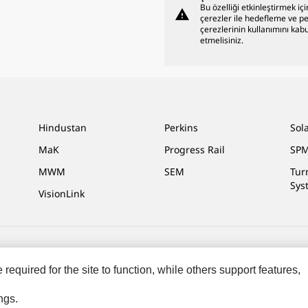
Bu özelliği etkinleştirmek içi
warning
çerezler ile hedefleme ve 
çerezlerinin kullanımını kabu
etmelisiniz.
Hindustan
Perkins
Sol
MaK
Progress Rail
SPM
MWM
SEM
Tur
Sys
VisionLink
işim
Site Haritası
Cookie Settings
Yasal
Gizlilik
equired for the site to function, while others support features,
rı Saklıdır.
ngs.