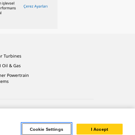
n işlevsel
Çerez Ayarları
performans
l
ar Turbines
 Oil & Gas
ner Powertrain
tems
Cookie Settings
I Accept