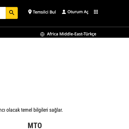
Oturum Aç
place
apps
Temsilci Bul
search
Africa Middle-East-Türkçe
cı olacak temel bilgileri sağlar.
MTO