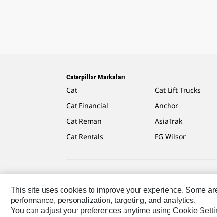
Caterpillar Markaları
Cat
Cat Lift Trucks
Cat Financial
Anchor
Cat Reman
AsiaTrak
Cat Rentals
FG Wilson
Caterpillar.com
Caterpillar Müşteri Hizmetleri Ve Ilet
This site uses cookies to improve your experience. Some are r
performance, personalization, targeting, and analytics.
Africa, Middle East ‧ Türk
© 2026 Caterpillar. Tüm Hakla
You can adjust your preferences anytime using Cookie Setti