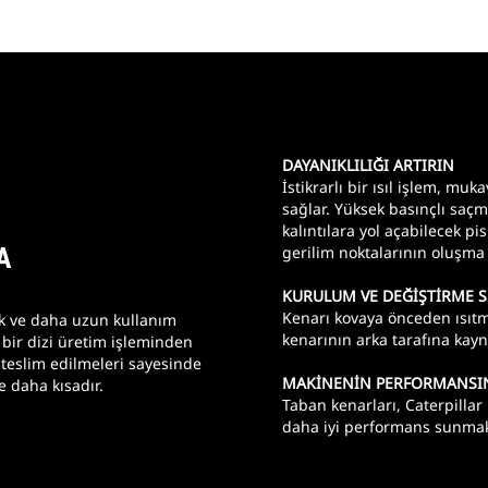
DAYANIKLILIĞI ARTIRIN
İstikrarlı bir ısıl işlem, mu
sağlar. Yüksek basınçlı saçm
kalıntılara yol açabilecek pi
A
gerilim noktalarının oluşma r
KURULUM VE DEĞİŞTİRME S
Kenarı kovaya önceden ısıt
ık ve daha uzun kullanım
kenarının arka tarafına kayn
bir dizi üretim işleminden
teslim edilmeleri sayesinde
MAKİNENİN PERFORMANSIN
 daha kısadır.
Taban kenarları, Caterpillar
daha iyi performans sunmak 