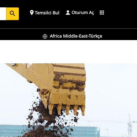
Oturum Aç
place
apps
Temsilci Bul
search
Africa Middle-East-Türkçe