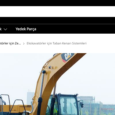
k
Yedek Parça
ı
törler için Zemin Kavrama Ataşmanları
Ekskavatörler için Taban Kenarı Sistemleri