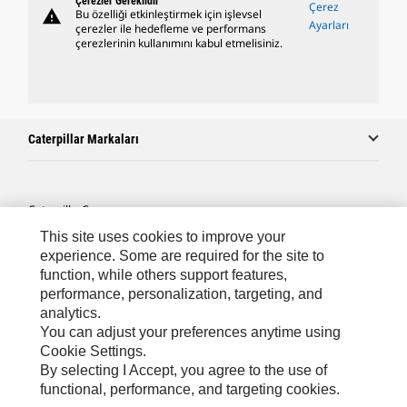
Çerezler Gereklidir
Çerez
warning
Bu özelliği etkinleştirmek için işlevsel
Ayarları
çerezler ile hedefleme ve performans
çerezlerinin kullanımını kabul etmelisiniz.
Caterpillar Markaları
Caterpillar.com
This site uses cookies to improve your
Caterpillar Müşteri Hizmetleri Ve Iletişim
experience. Some are required for the site to
Site Haritası
function, while others support features,
performance, personalization, targeting, and
Cookie Settings
analytics.
Yasal
You can adjust your preferences anytime using
Cookie Settings.
Gizlilik
By selecting I Accept, you agree to the use of
functional, performance, and targeting cookies.