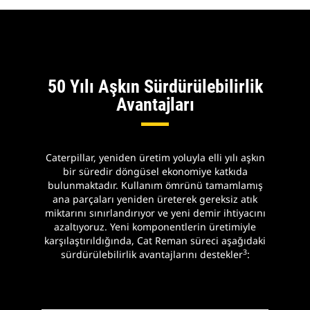
Rem
kul
nas
kat
izle
50 Yılı Aşkın Sürdürülebilirlik
Avantajları
Caterpillar, yeniden üretim yoluyla elli yılı aşkın
bir süredir döngüsel ekonomiye katkıda
bulunmaktadır. Kullanım ömrünü tamamlamış
ana parçaları yeniden üreterek gereksiz atık
miktarını sınırlandırıyor ve yeni demir ihtiyacını
azaltıyoruz. Yeni komponentlerin üretimiyle
karşılaştırıldığında, Cat Reman süreci aşağıdaki
3
sürdürülebilirlik avantajlarını destekler
: