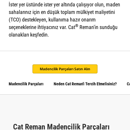
İster yer üstünde ister yer altında çalışıyor olun, maden
sahalarınız için en düşük toplam mülkiyet maliyetini
(TCO) destekleyen, kullanıma hazır onarım
®
seçeneklerine ihtiyacınız var. Cat
Reman'in sunduğu
olanakları keşfedin.
Madencilik Parçaları Satın Alın
Madencilik Parçaları
Neden Cat Reman'i Tercih Etmelisiniz?
C
Cat Reman Madencilik Parçaları