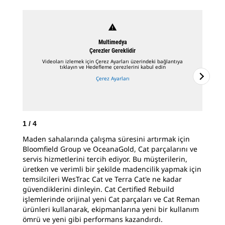
warning
Multimedya
Çerezler Gereklidir
Videoları izlemek için Çerez Ayarları üzerindeki bağlantıya
tıklayın ve Hedefleme çerezlerini kabul edin
Çerez Ayarları
1
/
4
2
/
Maden sahalarında çalışma süresini artırmak için
Cat
Bloomfield Group ve OceanaGold, Cat parçalarını ve
can
servis hizmetlerini tercih ediyor. Bu müşterilerin,
Oce
üretken ve verimli bir şekilde madencilik yapmak için
alt
temsilcileri WesTrac Cat ve Terra Cat'e ne kadar
kam
güvendiklerini dinleyin. Cat Certified Rebuild
iş 
işlemlerinde orijinal yeni Cat parçaları ve Cat Reman
alı
ürünleri kullanarak, ekipmanlarına yeni bir kullanım
sök
ömrü ve yeni gibi performans kazandırdı.
get