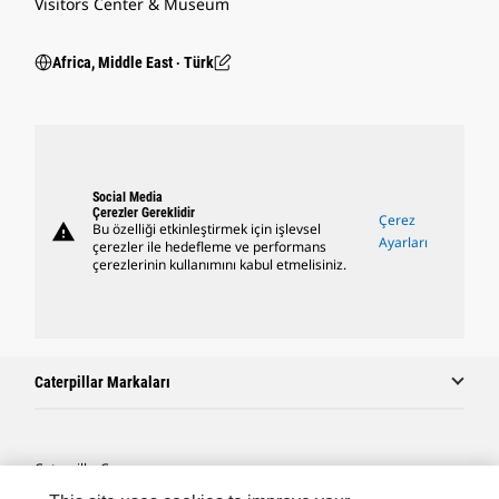
Visitors Center & Museum
Africa, Middle East ‧ Türk
Social Media
Çerezler Gereklidir
Çerez
warning
Bu özelliği etkinleştirmek için işlevsel
Ayarları
çerezler ile hedefleme ve performans
çerezlerinin kullanımını kabul etmelisiniz.
Caterpillar Markaları
Caterpillar.com