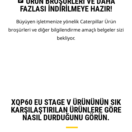
assignment
ÜRÜN BROŞÜRLERI VE DAHA
FAZLASI İNDIRILMEYE HAZIR!
Büyüyen işletmenize yönelik Caterpillar Ürün
broşürleri ve diğer bilgilendirme amaçlı belgeler sizi
bekliyor.
XQP60 EU STAGE V ÜRÜNÜNÜN SIK
KARŞILAŞTIRILAN ÜRÜNLERE GÖRE
NASIL DURDUĞUNU GÖRÜN.