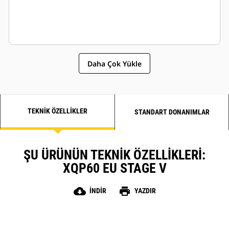
Daha Çok Yükle
TEKNIK ÖZELLIKLER
STANDART DONANIMLAR
ŞU ÜRÜNÜN TEKNIK ÖZELLIKLERI:
XQP60 EU STAGE V
cloud_download
print
İNDIR
YAZDIR