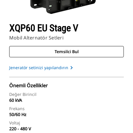
XQP60 EU Stage V
Mobil Alternatör Setleri
Temsilci Bul
Jeneratör setinizi yapılandırın
Önemli Özellikler
Değer Birincil
60 kVA
Frekans
50/60 Hz
Voltaj
220 - 480 V