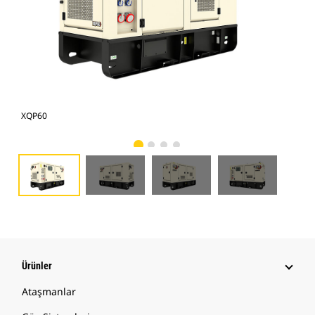
XQP60
XQ
Ürünler
Ataşmanlar