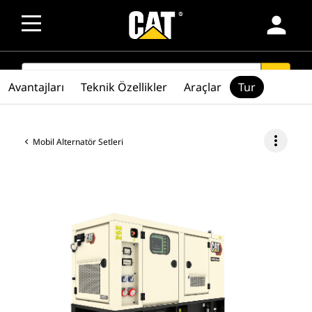
person
SEARCH
search
Avantajları
Teknik Özellikler
Araçlar
Tur
more_vert
Mobil Alternatör Setleri