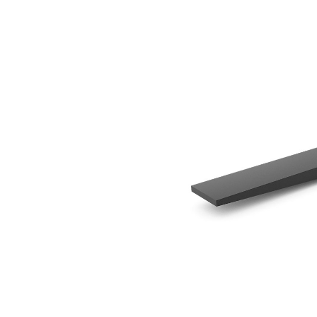
1524 Mm（60 In）
优
更改型号