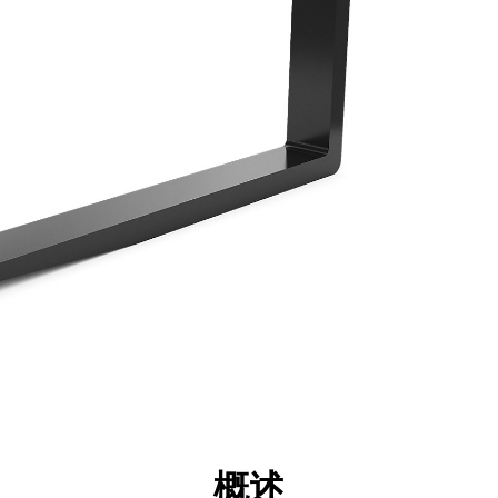
点
规格
工具
展示
概述