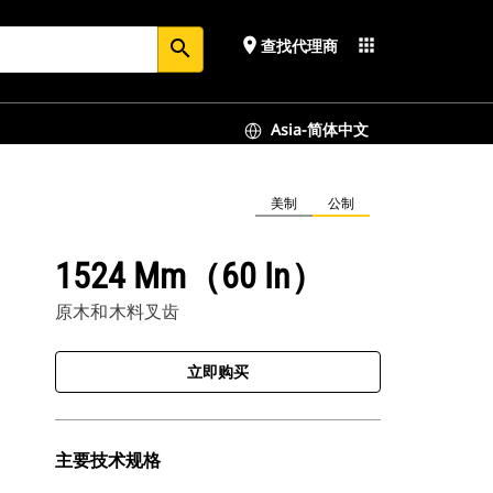
place
apps
查找代理商
search
Asia-简体中文
美制
公制
1524 Mm（60 In）
原木和木料叉齿
立即购买
主要技术规格