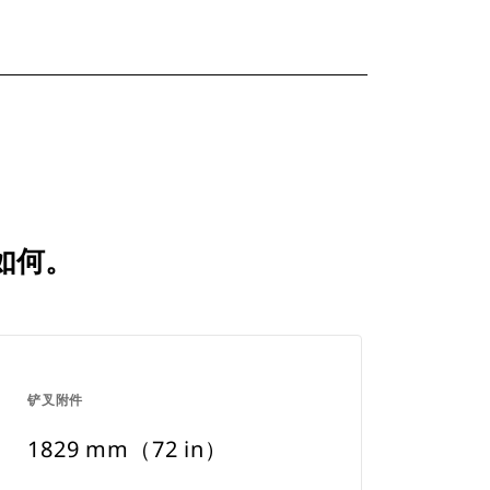
比如何。
铲叉附件
1829 mm（72 in）