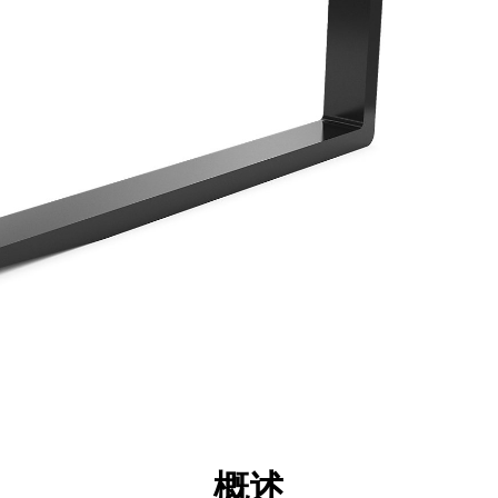
点
规格
工具
展示
概述