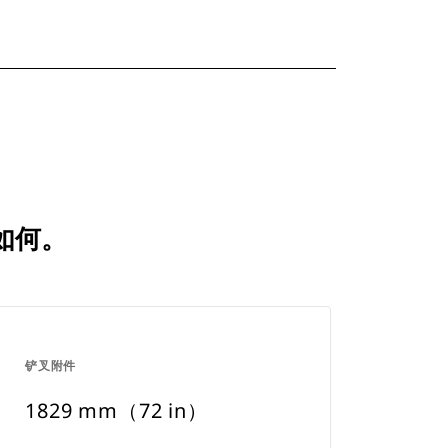
比如何。
铲叉附件
1829 mm（72 in）