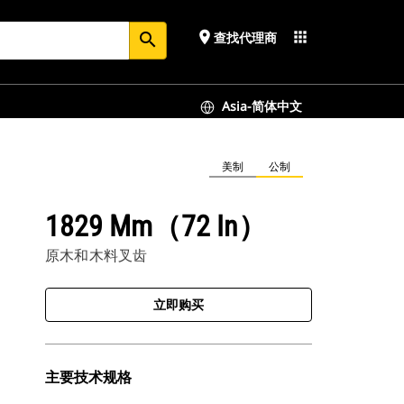
place
apps
查找代理商
search
Asia-简体中文
美制
公制
1829 Mm（72 In）
原木和木料叉齿
立即购买
主要技术规格