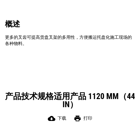
概述
更多的叉齿可提高货盘叉架的多用性，方便搬运托盘化施工现场的
各种物料。
产品技术规格适用产品 1120 MM（44
IN）
cloud_download
print
下载
打印