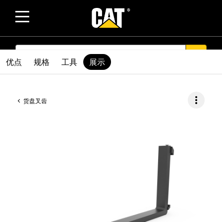
SEARCH
search
优点
规格
工具
展示
more_vert
货盘叉齿