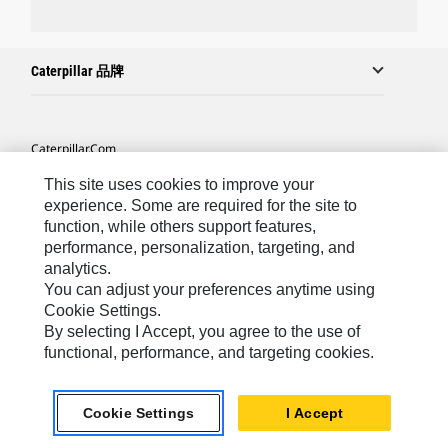
Caterpillar 品牌
Caterpillar.com
联系 Caterpillar
This site uses cookies to improve your
experience. Some are required for the site to
站点地图
function, while others support features,
performance, personalization, targeting, and
Cookie Settings
analytics.
法律
You can adjust your preferences anytime using
Cookie Settings.
隐私
By selecting I Accept, you agree to the use of
functional, performance, and targeting cookies.
Asia-Chinese
© 2026 Caterpillar. 保留所有权利.
Cookie Settings
I Accept