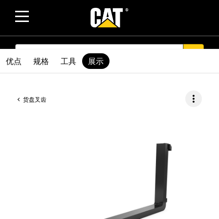
SEARCH
search
优点
规格
工具
展示
more_vert
货盘叉齿