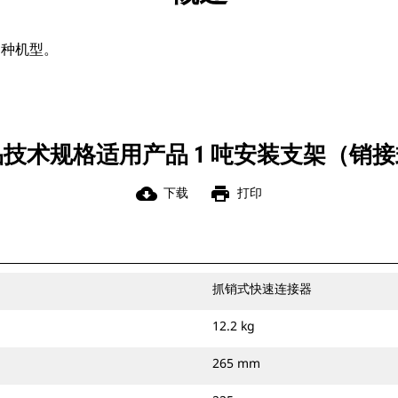
多种机型。
技术规格适用产品 1 吨安装支架（销
cloud_download
print
下载
打印
抓销式快速连接器
12.2 kg
265 mm