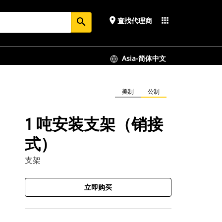
place
apps
查找代理商
search
Asia-简体中文
美制
公制
1 吨安装支架（销接
式）
支架
立即购买