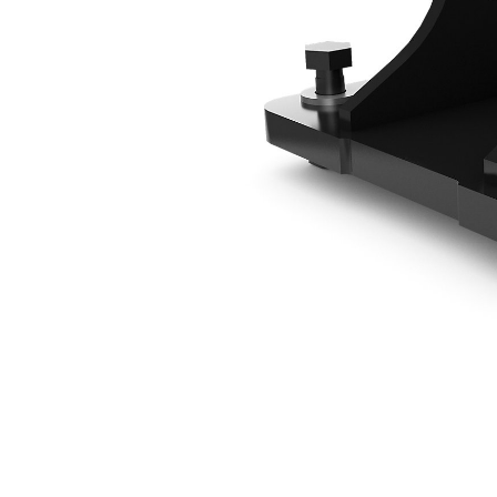
1 吨安装支架（销接式）
优
更改型号