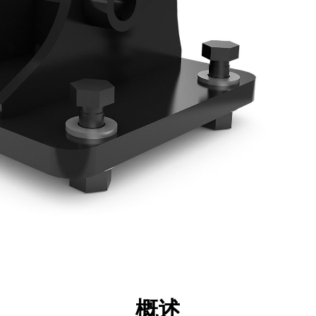
点
规格
工具
展示
概述