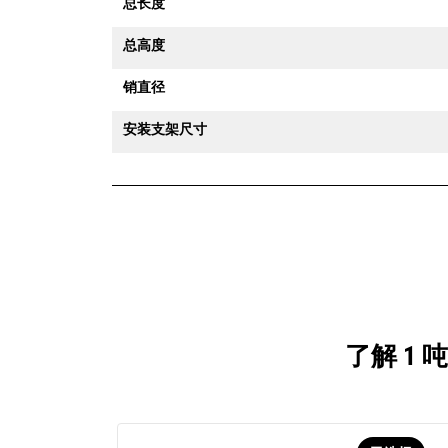
总长度
总高度
销直径
安装支架尺寸
了解 1