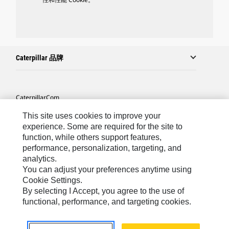
Caterpillar 品牌
Caterpillar.com
联系 Caterpillar
This site uses cookies to improve your
experience. Some are required for the site to
站点地图
function, while others support features,
performance, personalization, targeting, and
Cookie Settings
analytics.
法律
You can adjust your preferences anytime using
Cookie Settings.
隐私
By selecting I Accept, you agree to the use of
functional, performance, and targeting cookies.
Asia-Chinese
© 2026 Caterpillar. 保留所有权利.