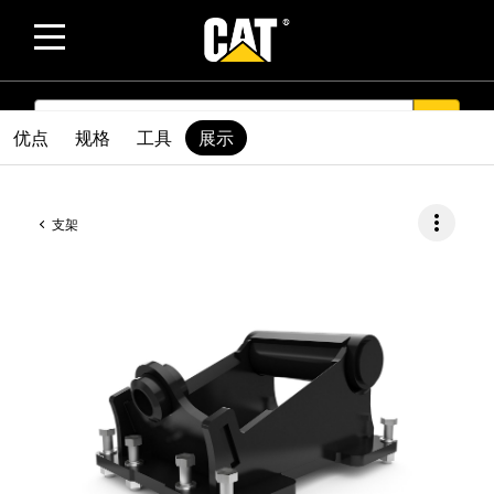
SEARCH
search
优点
规格
工具
展示
more_vert
支架