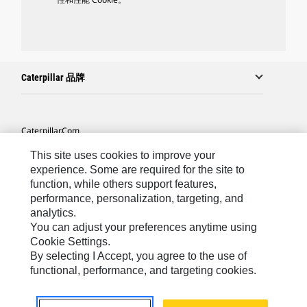
Caterpillar 品牌
Caterpillar.com
联系 Caterpillar
This site uses cookies to improve your
experience. Some are required for the site to
站点地图
function, while others support features,
performance, personalization, targeting, and
Cookie Settings
analytics.
法律
You can adjust your preferences anytime using
Cookie Settings.
隐私
By selecting I Accept, you agree to the use of
functional, performance, and targeting cookies.
Asia-Chinese
© 2026 Caterpillar. 保留所有权利.