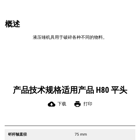
概述
液压锤机具用于破碎各种不同的物料。
产品技术规格适用产品 H80 平头
cloud_download
print
下载
打印
钎杆轴直径
75 mm