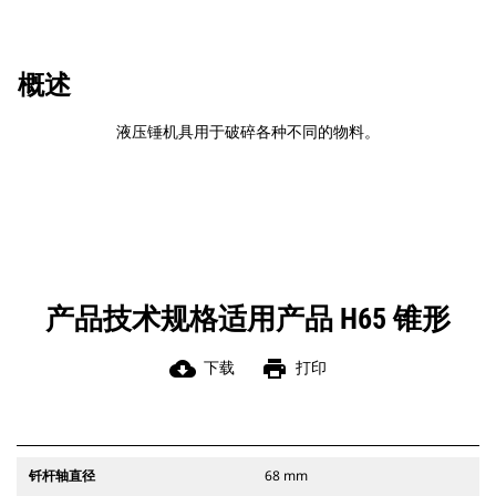
概述
液压锤机具用于破碎各种不同的物料。
产品技术规格适用产品 H65 锥形
cloud_download
print
下载
打印
钎杆轴直径
68 mm