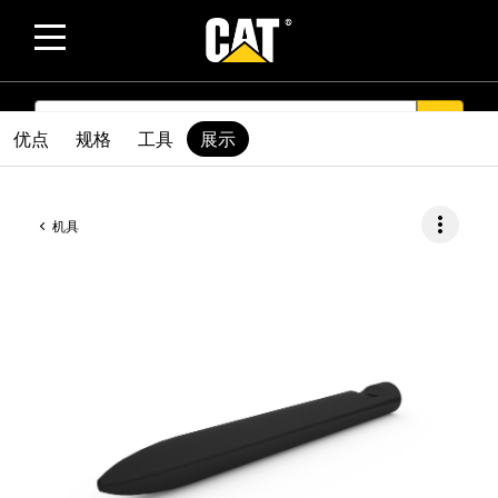
SEARCH
search
优点
规格
工具
展示
more_vert
机具