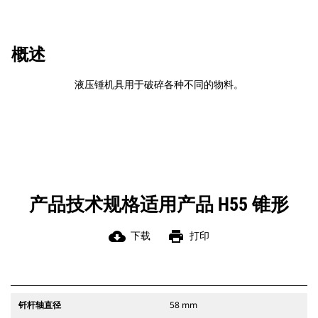
概述
液压锤机具用于破碎各种不同的物料。
产品技术规格适用产品 H55 锥形
cloud_download
print
下载
打印
钎杆轴直径
58 mm