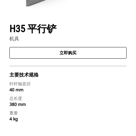
H35 平行铲
机具
立即购买
主要技术规格
钎杆轴直径
40 mm
总长度
380 mm
重量
4 kg