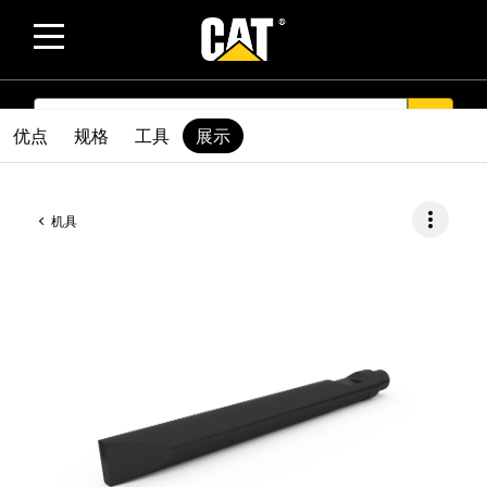
SEARCH
search
优点
规格
工具
展示
more_vert
机具