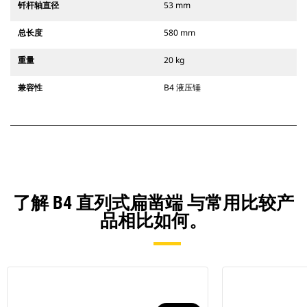
钎杆轴直径
53 mm
总长度
580 mm
重量
20 kg
兼容性
B4 液压锤
了解 B4 直列式扁凿端 与常用比较产
品相比如何。