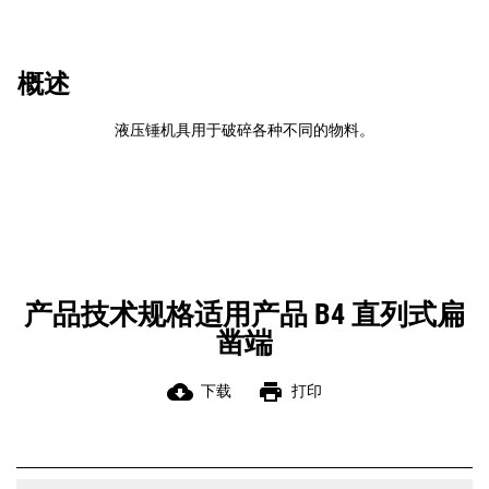
概述
液压锤机具用于破碎各种不同的物料。
产品技术规格适用产品 B4 直列式扁
凿端
cloud_download
print
下载
打印