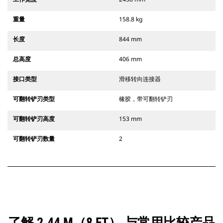
重量
158.8 kg
长度
844 mm
总高度
406 mm
接口类型
滑移转向连接器
可翻转铲刃类型
橡胶，带可翻转铲刃
可翻转铲刃高度
153 mm
可翻转铲刃数量
2
了解 2.44 M（8 FT） 与常用比较产品