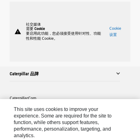
社交媒体
Cookie
需要 Cookie
warning
要启用此功能，您必须接受使用针对性、功能
设置
性和性能 Cookie。
Caterpillar 品牌
Caterpillar.com
联系 Caterpillar
This site uses cookies to improve your
experience. Some are required for the site to
站点地图
function, while others support features,
performance, personalization, targeting, and
Cookie Settings
analytics.
法律