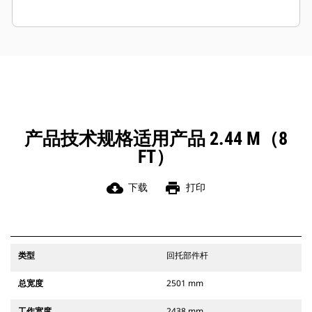
产品技术规格适用产品 2.44 M（8
FT）
cloud_download
print
下载
打印
类型
回托部件杆
总宽度
2501 mm
工作宽度
2438 mm