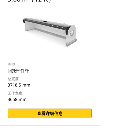
类型
回托部件杆
总宽度
3718.5 mm
工作宽度
3658 mm
查看详细信息