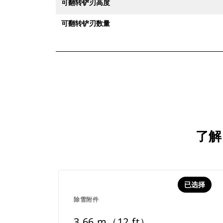
可翻转铲刃高度
可翻转铲刃数量
了解
已选择
除雪附件
3.66 m（12 ft）