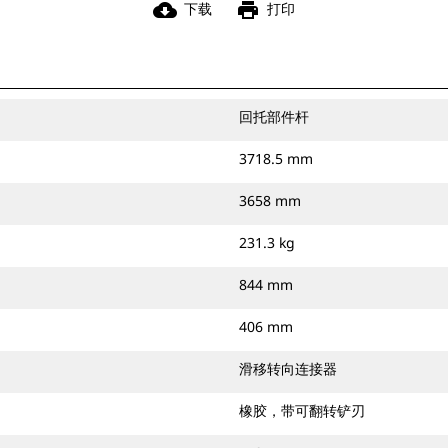
cloud_download
print
下载
打印
回托部件杆
3718.5 mm
3658 mm
231.3 kg
844 mm
406 mm
滑移转向连接器
橡胶，带可翻转铲刃