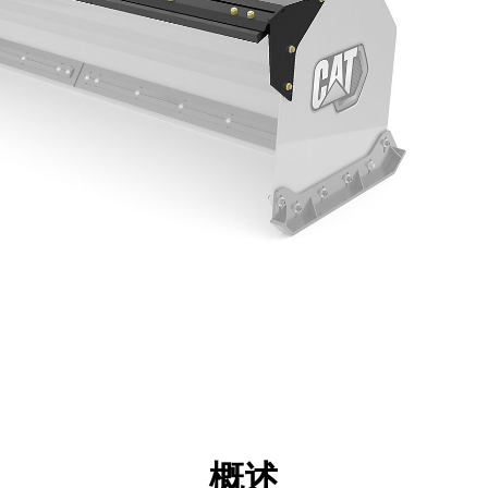
点
规格
工具
展示
概述