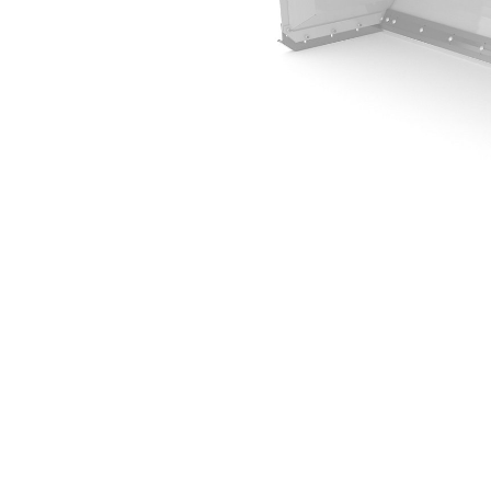
3.66 M（12 Ft）
优
更改型号