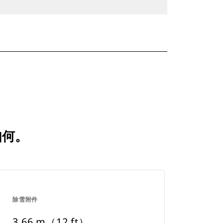
如何。
除雪附件
3.66 m（12 ft）