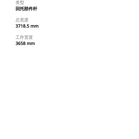
类型
回托部件杆
总宽度
3718.5 mm
工作宽度
3658 mm
立即购买