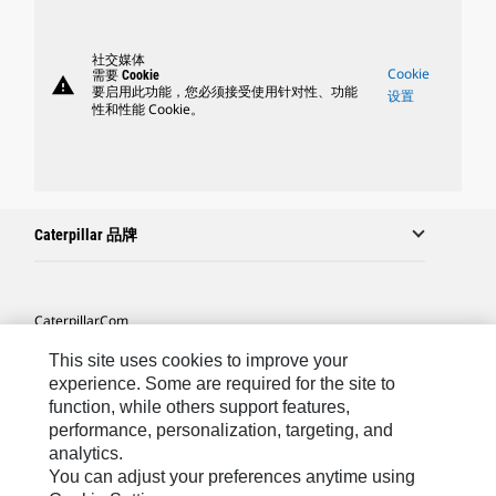
社交媒体
Cookie
需要 Cookie
warning
要启用此功能，您必须接受使用针对性、功能
设置
性和性能 Cookie。
Caterpillar 品牌
Caterpillar.com
联系 Caterpillar
This site uses cookies to improve your
experience. Some are required for the site to
站点地图
function, while others support features,
performance, personalization, targeting, and
Cookie Settings
analytics.
法律
You can adjust your preferences anytime using