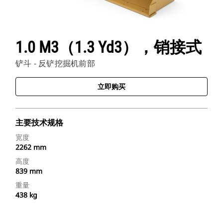
1.0 M3（1.3 Yd3），销接式
铲斗 - 反铲挖掘机前部
立即购买
主要技术规格
宽度
2262 mm
高度
839 mm
重量
438 kg