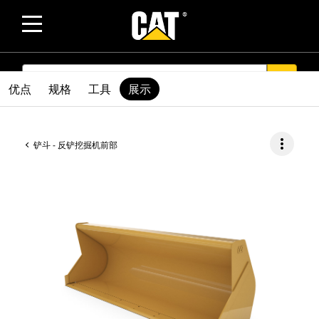
SEARCH
search
优点
规格
工具
展示
more_vert
铲斗 - 反铲挖掘机前部