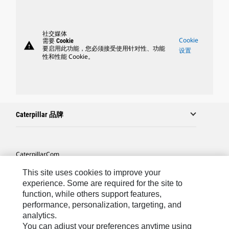
社交媒体
Cookie
需要 Cookie
warning
要启用此功能，您必须接受使用针对性、功能
设置
性和性能 Cookie。
Caterpillar 品牌
Caterpillar.com
联系 Caterpillar
This site uses cookies to improve your
experience. Some are required for the site to
站点地图
function, while others support features,
performance, personalization, targeting, and
Cookie Settings
analytics.
法律
You can adjust your preferences anytime using