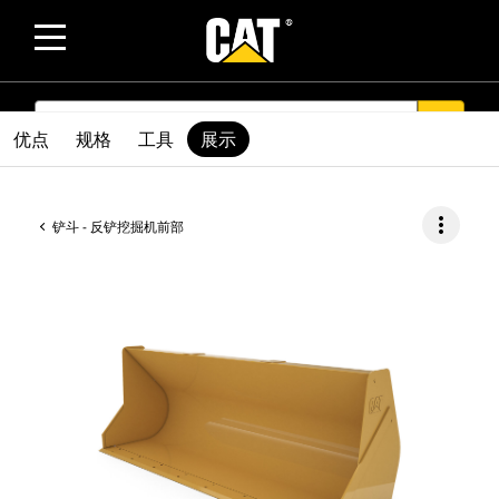
SEARCH
search
优点
规格
工具
展示
more_vert
铲斗 - 反铲挖掘机前部