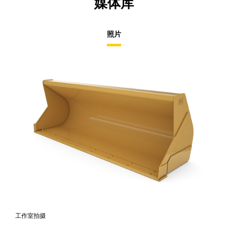
媒体库
照片
工作室拍摄
前