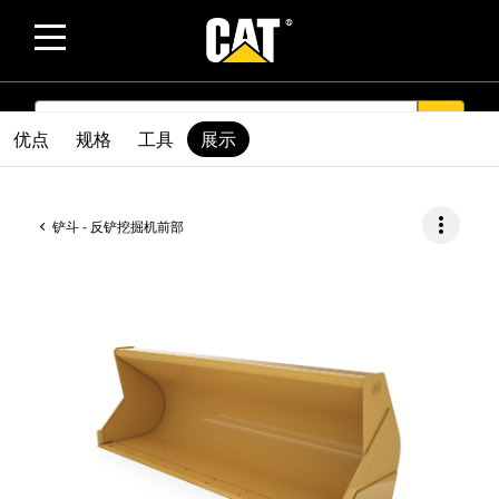
SEARCH
search
优点
规格
工具
展示
more_vert
铲斗 - 反铲挖掘机前部