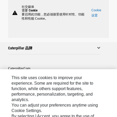
社交媒体
Cookie
需要 Cookie
warning
要启用此功能，您必须接受使用针对性、功能
设置
性和性能 Cookie。
Caterpillar 品牌
Caterpillar.com
联系 Caterpillar
This site uses cookies to improve your
experience. Some are required for the site to
站点地图
function, while others support features,
performance, personalization, targeting, and
Cookie Settings
analytics.
法律
You can adjust your preferences anytime using
Cookie Settings.
隐私
By selecting I Accept, you agree to the use of