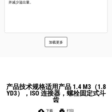
并减少溢出量。
加载更多
产品技术规格适用产品 1.4 M3（1.8
YD3），ISO 连接器，螺栓固定式斗
齿
cloud_download
print
下载
打印