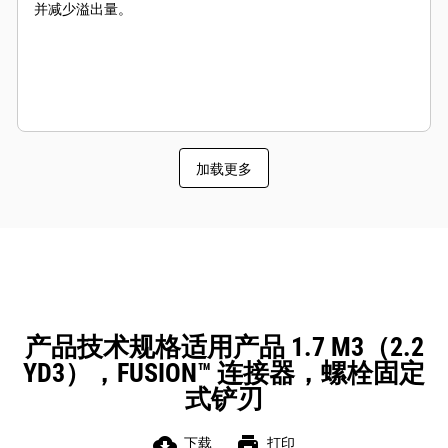
并减少溢出量。
加载更多
产品技术规格适用产品 1.7 M3（2.2
YD3），FUSION™ 连接器，螺栓固定
式铲刃
cloud_download
print
下载
打印