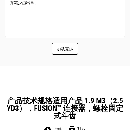
并减少溢出量。
加载更多
产品技术规格适用产品 1.9 M3（2.5
YD3），FUSION™ 连接器，螺栓固定
式斗齿
cloud_download
print
下载
打印