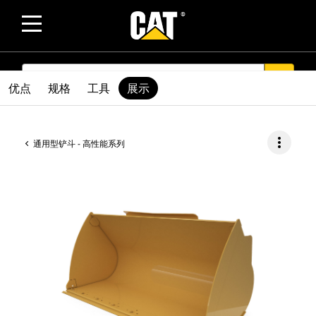
SEARCH
search
优点
规格
工具
展示
more_vert
通用型铲斗 - 高性能系列