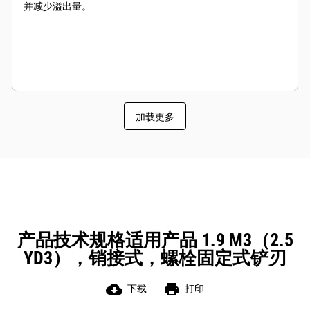
并减少溢出量。
加载更多
产品技术规格适用产品 1.9 M3（2.5
YD3），销接式，螺栓固定式铲刃
cloud_download
print
下载
打印