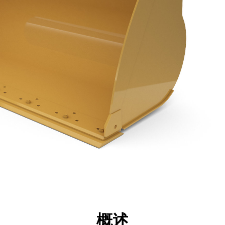
点
规格
工具
展示
概述