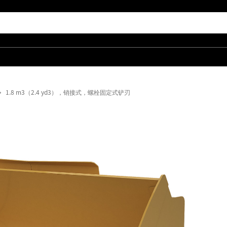
1.8 m3（2.4 yd3），销接式，螺栓固定式铲刃