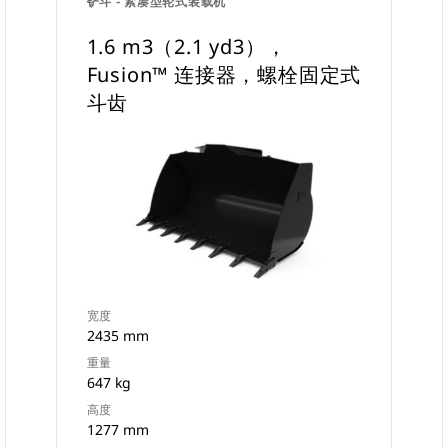
铲斗 - 紧凑型轮式装载机
1.6 m3（2.1 yd3），
Fusion™ 连接器，螺栓固定式
斗齿
宽度
2435 mm
重量
647 kg
高度
1277 mm