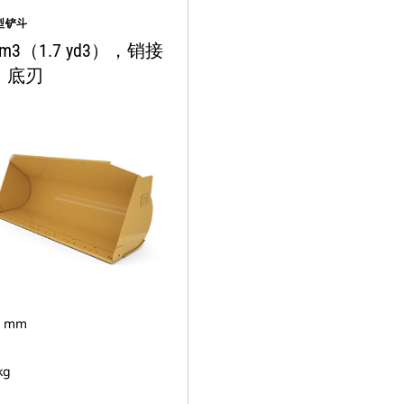
型铲斗
3 m3（1.7 yd3），销接
，底刃
6 mm
kg