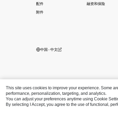
配件
融资和保险
附件
中国 ‧ 中文
This site uses cookies to improve your experience. Some are r
performance, personalization, targeting, and analytics.
You can adjust your preferences anytime using Cookie Setti
By selecting I Accept, you agree to the use of functional, pe
Caterpillar 品牌
Cat
Cat Lift Trucks