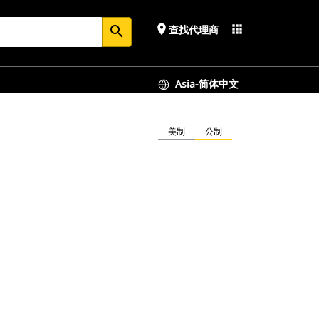
place
apps
查找代理商
search
Asia-简体中文
美制
公制