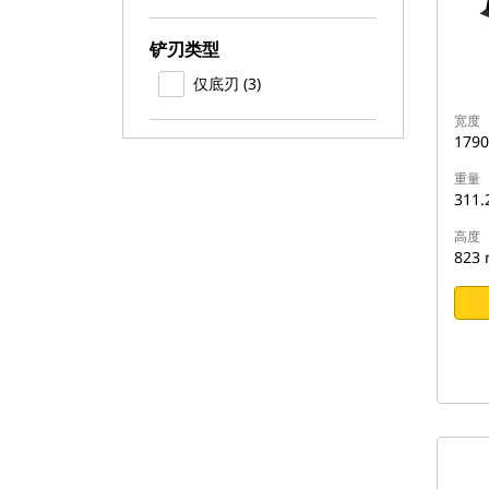
铲刃类型
仅底刃 (3)
宽度
179
重量
311.
高度
823