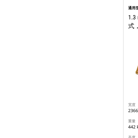
通用
1.
式
宽度
236
重量
442 
高度