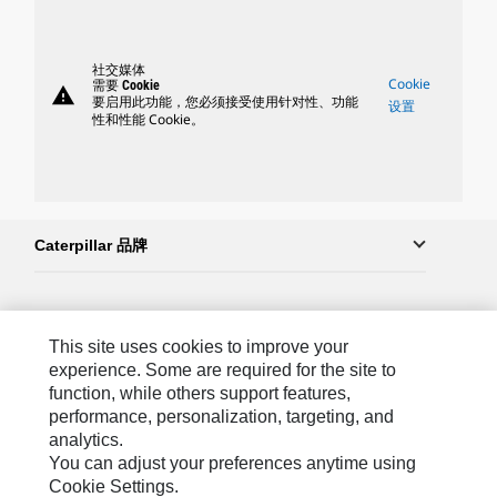
社交媒体
Cookie
需要 Cookie
warning
要启用此功能，您必须接受使用针对性、功能
设置
性和性能 Cookie。
Caterpillar 品牌
Caterpillar.com
This site uses cookies to improve your
联系 Caterpillar
experience. Some are required for the site to
function, while others support features,
站点地图
performance, personalization, targeting, and
analytics.
Cookie Settings
You can adjust your preferences anytime using
法律
Cookie Settings.