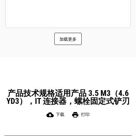
加载更多
产品技术规格适用产品 3.5 M3（4.6
YD3），IT 连接器，螺栓固定式铲刃
cloud_download
print
下载
打印