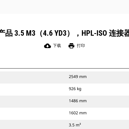
3.5 M3（4.6 YD3），HPL-ISO
cloud_download
print
下载
打印
2549 mm
926 kg
1486 mm
1602 mm
3.5 m³