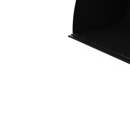
3.5 M3（4.6 Yd3），HPL-ISO 连接器，螺栓固定式铲刃
优
更改型号