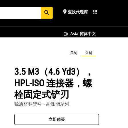
place
apps
查找代理商
search
Asia-简体中文
美制
公制
3.5 M3（4.6 Yd3），
HPL-ISO 连接器，螺
栓固定式铲刃
轻质材料铲斗 - 高性能系列
立即购买