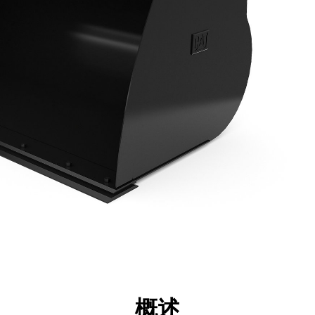
点
规格
工具
展示
概述