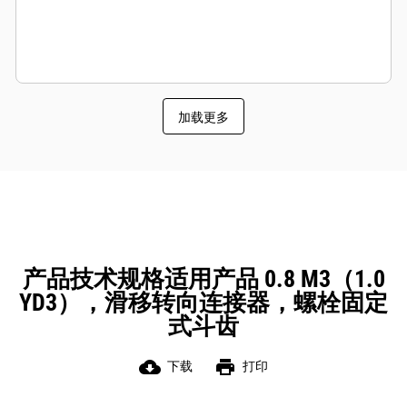
加载更多
产品技术规格适用产品 0.8 M3（1.0
YD3），滑移转向连接器，螺栓固定
式斗齿
cloud_download
print
下载
打印