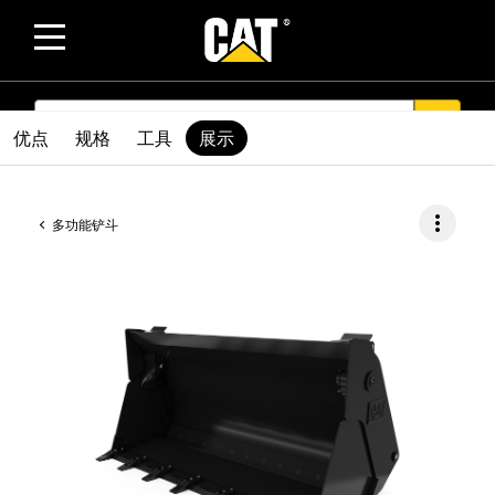
SEARCH
search
优点
规格
工具
展示
more_vert
多功能铲斗